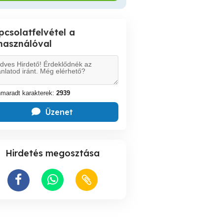
pcsolatfelvétel a
lhasználóval
maradt karakterek:
2939
Üzenet
Hirdetés megosztása