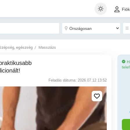
Fió
Szépség, egészség
Masszázs
H
tele
cionált!
Feladás dátuma: 2026.07.12 13:52