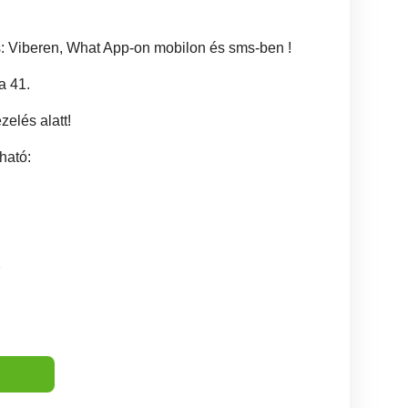
s: Viberen, What App-on mobilon és sms-ben !
a 41.
zelés alatt!
ható:
2