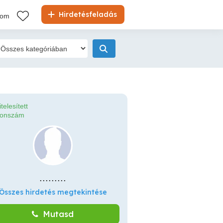
Hirdetésfeladás
kom
itelesített
fonszám
.........
Összes hirdetés megtekintése
Mutasd