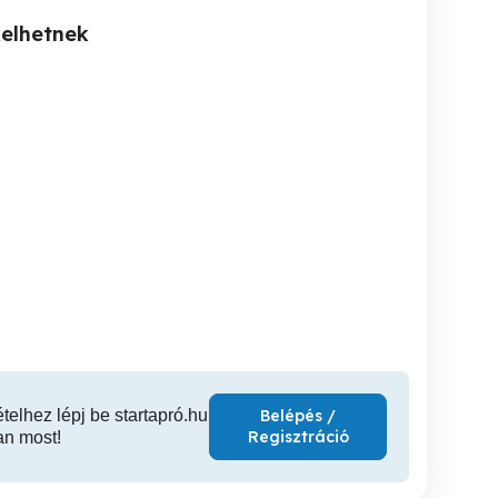
kelhetnek
Masszázs futár !
Svédmaszázs lelki
Masszá
feltöltődés
Debrecen
Debrecen
D
ételhez lépj be startapró.hu
Belépés /
Regisztráció
an most!