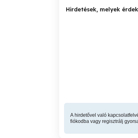
Hirdetések, melyek érde
KLIMATIZÁLT HELY!
Masszázs örörmök
Debrecen
Debrecen
A hirdetővel való kapcsolatfelv
fiókodba vagy regisztrálj gyors