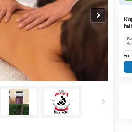
Ka
fe
Fenn