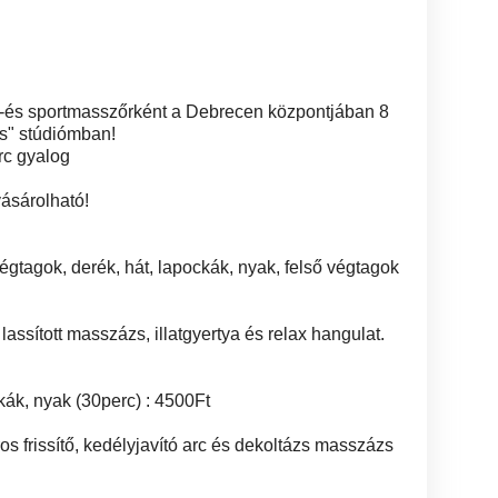
y-és sportmasszőrként a Debrecen központjában 8
" stúdiómban!
rc gyalog
vásárolható!
 végtagok, derék, hát, lapockák, nyak, felső végtagok
lassított masszázs, illatgyertya és relax hangulat.
kák, nyak (30perc) : 4500Ft
os frissítő, kedélyjavító arc és dekoltázs masszázs