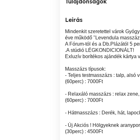
Tulajdonságok
Leírás
Mindenkit szeretettel várok Gyóg
éve működő "Levendula masszázs
A Fórum-tól és a Db.Plázától 5 pe
.A stúdió LÉGKONDICIONÁLT!
Exluzív borítékos ajándék kártya 
Masszázs típusok:
- Teljes testmasszázs : talp, alsó
(60perc) : 7000Ft
- Relaxáló masszázs : relax zene, 
(60perc) : 7000Ft
- Hátmasszázs : Derék, hát, lapoc
- Új Akciós ! Hölgyeknek aranypor
(30perc) : 4500Ft