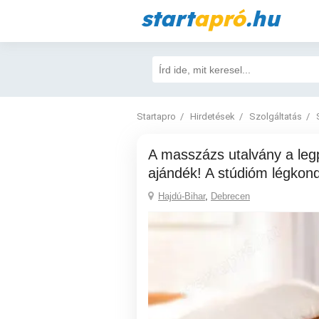
start
apró
.hu
Startapro
Hirdetések
Szolgáltatás
A masszázs utalvány a legpraktikusabb
ajándék! A stúdióm légkondi
Hajdú-Bihar
,
Debrecen