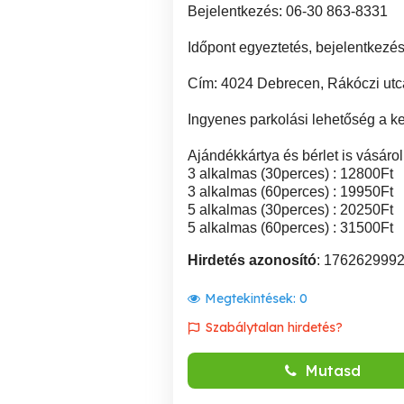
Bejelentkezés: 06-30 863-8331
Időpont egyeztetés, bejelentkezé
Cím: 4024 Debrecen, Rákóczi utc
Ingyenes parkolási lehetőség a ke
Ajándékkártya és bérlet is vásárol
3 alkalmas (30perces) : 12800Ft
3 alkalmas (60perces) : 19950Ft
5 alkalmas (30perces) : 20250Ft
5 alkalmas (60perces) : 31500Ft
Hirdetés azonosító
: 176262999
Megtekintések:
0
Szabálytalan hirdetés?
Mutasd