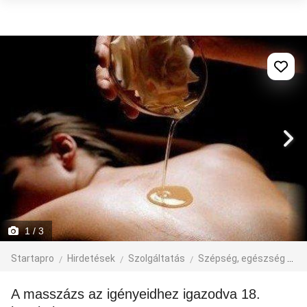
1
/ 3
Startapro
Hirdetések
Szolgáltatás
Szépség, egészség
M
A masszázs az igényeidhez igazodva 18.