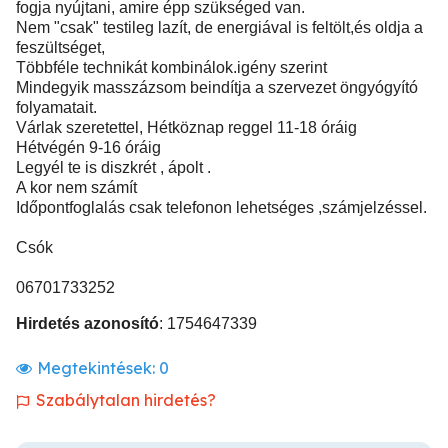
fogja nyújtani, amire épp szükséged van.
Nem "csak" testileg lazít, de energiával is feltölt,és oldja a
feszültséget,
Többféle technikát kombinálok.igény szerint
Mindegyik masszázsom beindítja a szervezet öngyógyító
folyamatait.
Várlak szeretettel, Hétköznap reggel 11-18 óráig
Hétvégén 9-16 óráig
Legyél te is diszkrét , ápolt .
A kor nem számít
Időpontfoglalás csak telefonon lehetséges ,számjelzéssel.
Csók
06701733252
Hirdetés azonosító
: 1754647339
Megtekintések:
0
Szabálytalan hirdetés?