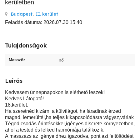
kerületben
Budapest
,
II. kerület
Feladás dátuma: 2026.07.30 15:40
Tulajdonságok
Masszőr
nő
Leírás
Kedvesem ünnepnapokon is elérhető leszek!
Kedves Látogató!
18.kerület.
Ha szeretnéd kizárni a külvilágot, ha fáradtnak érzed
magad, lemerültél,ha teljes kikapcsolódásra vágysz,várlak
Téged csodás érintésekkel,igényes discrete környezetben,
ahol a tested és lelked harmóniája találkozik.
A masszázs az igényeidhez igazodva, pont azt feltöltődést