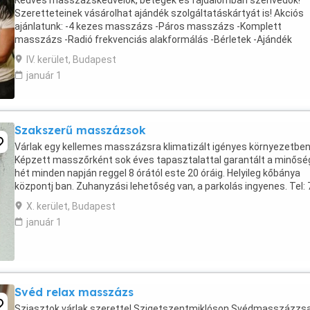
Kedves masszázskedvelők, betegek és fájdalomban szenvedők!
Szeretteteinek vásárolhat ajándék szolgáltatáskártyát is! Akciós
ajánlatunk: -4 kezes masszázs -Páros masszázs -Komplett
masszázs -Radió frekvenciás alakformálás -Bérletek -Ajándék
masszázskártyák -Nyugdíjkedvezmények Mi kiemelt képzésben ...
IV. kerület, Budapest
január 1
Szakszerű masszázsok
Várlak egy kellemes masszázsra klimatizált igényes környezetben
Képzett masszőrként sok éves tapasztalattal garantált a minőség
hét minden napján reggel 8 órától este 20 óráig. Helyileg kőbánya
központj ban. Zuhanyzási lehetőség van, a parkolás ingyenes. Tel: 
905 74 78 Aki szeretne jönni kérem ...
X. kerület, Budapest
január 1
Svéd relax masszázs
Sziasztok várlak szerettel Szigetszentmiklóson Svédmasszázzsa