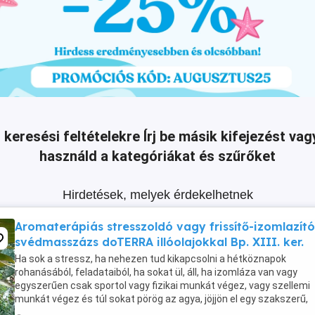
 keresési feltételekre
Írj be másik kifejezést v
használd a kategóriákat és szűrőket
Hirdetések, melyek érdekelhetnek
Aromaterápiás stresszoldó vagy frissítő-izomlazító
svédmasszázs doTERRA illóolajokkal Bp. XIII. ker.
Ha sok a stressz, ha nehezen tud kikapcsolni a hétköznapok
rohanásából, feladataiból, ha sokat ül, áll, ha izomláza van vagy
egyszerűen csak sportol vagy fizikai munkát végez, vagy szellemi
munkát végez és túl sokat pörög az agya, jöjjön el egy szakszerű,
jóleső, a fájdalomküszöbéhez igazodó masszázsra, ...