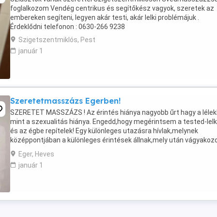
foglalkozom Vendég centrikus és segítőkész vagyok, szeretek az
embereken segíteni, legyen akár testi, akár lelki problémájuk .
Érdeklődni telefonon : 0630-266 9238
Szigetszentmiklós, Pest
január 1
Szeretetmasszázs Egerben!
SZERETET MASSZÁZS ! Az érintés hiánya nagyobb űrt hagy a lélek
mint a szexualitás hiánya. Engedd,hogy megérintsem a tested-lel
és az égbe repítelek! Egy különleges utazásra hívlak,melynek
középpontjában a különleges érintések állnak,mely után vágyakozo
majd újra. Amikor megérintelek: az agyad ...
Eger, Heves
január 1