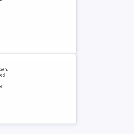
ben,
ked
l