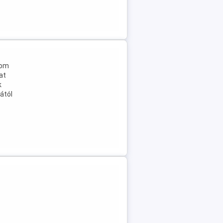
tom
at
k
ától