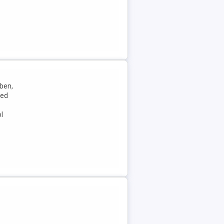
ben,
ked
l