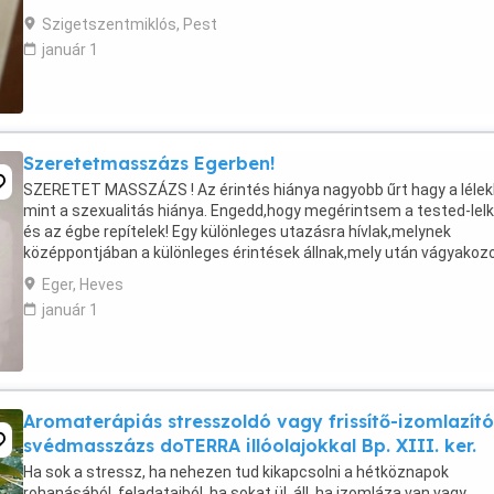
Szigetszentmiklós, Pest
január 1
Szeretetmasszázs Egerben!
SZERETET MASSZÁZS ! Az érintés hiánya nagyobb űrt hagy a lélek
mint a szexualitás hiánya. Engedd,hogy megérintsem a tested-lel
és az égbe repítelek! Egy különleges utazásra hívlak,melynek
középpontjában a különleges érintések állnak,mely után vágyakozo
majd újra. Amikor megérintelek: az agyad ...
Eger, Heves
január 1
Aromaterápiás stresszoldó vagy frissítő-izomlazító
svédmasszázs doTERRA illóolajokkal Bp. XIII. ker.
Ha sok a stressz, ha nehezen tud kikapcsolni a hétköznapok
rohanásából, feladataiból, ha sokat ül, áll, ha izomláza van vagy