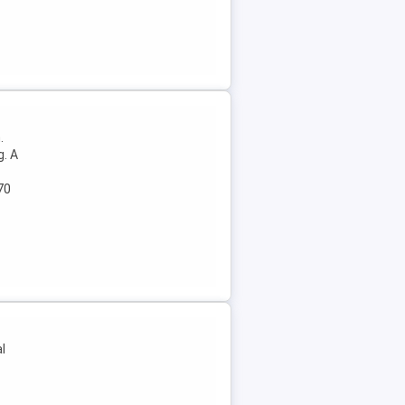
.
. A
70
l