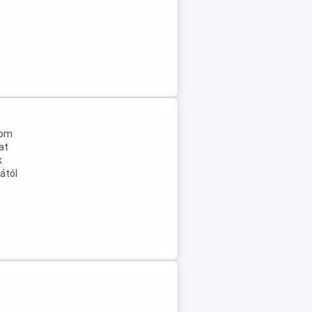
tom
at
k
ától