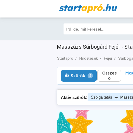
start
apró
.hu
Összes
Magá
Szűrők
3
0
Masszázs Sárbogárd Fejér - Sta
Startapró
Hirdetések
Fejér
Sárbogá
Összes
Mag
Szűrők
3
0
→
Aktív szűrők:
Szolgáltatás
Massz