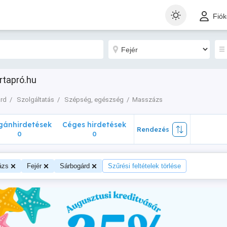
nhirdetések
Céges hirdetések
Rendezés
Fió
0
0
rtapró.hu
rd
Szolgáltatás
Szépség, egészség
Masszázs
ánhirdetések
Céges hirdetések
Rendezés
0
0
ázs
Fejér
Sárbogárd
Szűrési feltételek törlése