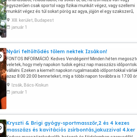
egyszerűen csak sportol vagy fizikai munkát végez, vagy szellemi
munkát végez és túl sokat pörög az agya, jöjjön el egy szakszerű,
jóleső, a fájdalomküszöbéhez igazodó masszázsra, ...
XIII. kerület, Budapest
január 1
Nyári feltöltődés tőlem nektek Izsákon!
FONTOS INFORMÁCIÓ: Kedves Vendégeim! Minden héten megosz
veletek, hogy mely napokon tudok egész nap masszázs időpontok
vállalni. Ezeken a kiemelt napokon rugalmasabb időpontokkal várla
azaz 8:00 20:00 benneteket, míg a többi napon továbbra is 17:00 ór
tudok vendégeket fogadni. Ha szeretnél ...
Izsák, Bács-Kiskun
január 1
Kryszti & Brigi gyógy-sportmasszőr,2 és 4 kezes
masszázs és kavitációs zsírbontás,jakuzzival 4.ker