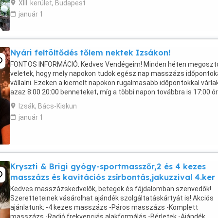
XIII. kerület, Budapest
január 1
Nyári feltöltődés tőlem nektek Izsákon!
FONTOS INFORMÁCIÓ: Kedves Vendégeim! Minden héten megosz
veletek, hogy mely napokon tudok egész nap masszázs időpontok
vállalni. Ezeken a kiemelt napokon rugalmasabb időpontokkal várla
azaz 8:00 20:00 benneteket, míg a többi napon továbbra is 17:00 ór
tudok vendégeket fogadni. Ha szeretnél ...
Izsák, Bács-Kiskun
január 1
Kryszti & Brigi gyógy-sportmasszőr,2 és 4 kezes
masszázs és kavitációs zsírbontás,jakuzzival 4.ker
Kedves masszázskedvelők, betegek és fájdalomban szenvedők!
Szeretteteinek vásárolhat ajándék szolgáltatáskártyát is! Akciós
ajánlatunk: -4 kezes masszázs -Páros masszázs -Komplett
masszázs -Radió frekvenciás alakformálás -Bérletek -Ajándék