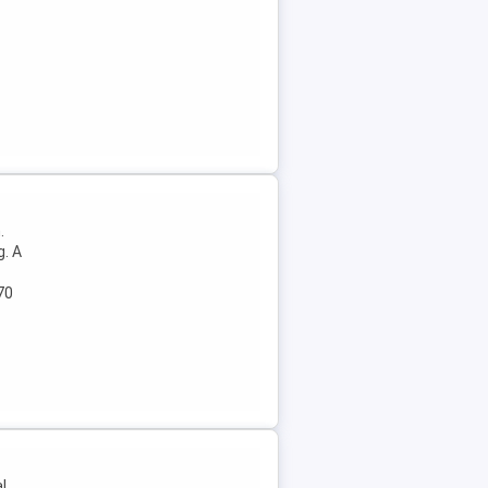
.
. A
70
l