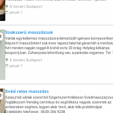
masszázskártyák -Nyugdíjkedvezmények Mi kiemelt képzésben ...
IV. kerület, Budapest
január 1
Szakszerű masszázsok
Várlak egy kellemes masszázsra klimatizált igényes környezetben
Képzett masszőrként sok éves tapasztalattal garantált a minőség
hét minden napján reggel 8 órától este 20 óráig. Helyileg kőbánya
központj ban. Zuhanyzási lehetőség van, a parkolás ingyenes. Tel: 
905 74 78 Aki szeretne jönni kérem ...
X. kerület, Budapest
január 1
Svéd relax masszázs
Sziasztok várlak szerettel Szigetszentmiklóson Svédmasszázzsa
foglalkozom Vendég centrikus és segítőkész vagyok, szeretek az
embereken segíteni, legyen akár testi, akár lelki problémájuk .
Érdeklődni telefonon : 0630-266 9238