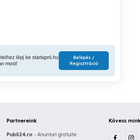
Gyógypedikűr, pedikűr,
Gyógypedikűr, pedikűr,
manikűr Házhoz
manikűr Házhoz
manikűr
XIII. kerület
XIII. kerület
XI
ételhez lépj be startapró.hu
Belépés /
Regisztráció
an most!
Partnereink
Kövess min
Publi24.ro
- Anunturi gratuite