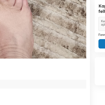
Ka
fe
Fenn