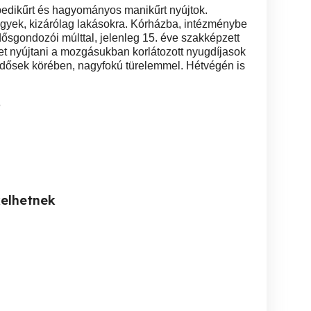
edikűrt és hagyományos manikűrt nyújtok.
egyek, kizárólag lakásokra. Kórházba, intézménybe
ősgondozói múlttal, jelenleg 15. éve szakképzett
et nyújtani a mozgásukban korlátozott nyugdíjasok
idősek körében, nagyfokú türelemmel. Hétvégén is
6
kelhetnek