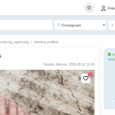
Fió
Szépség, egészség
Manikűr, pedikűr
H
s
tele
Feladás dátuma: 2026.08.02 16:46
1