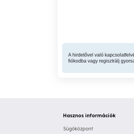
Gyógypedikűr, pedikűr,
Gyógypedikűr, pedikűr,
manikűr Házhoz
XIII. kerület
A hirdetővel való kapcsolatfelv
fiókodba vagy regisztrálj gyors
Hasznos információk
Súgóközpont