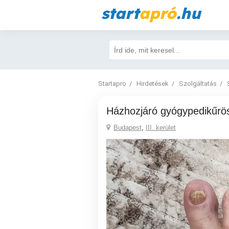
start
apró
.hu
Startapro
Hirdetések
Szolgáltatás
Házhozjáró gyógypedikűrö
Budapest
,
III. kerület