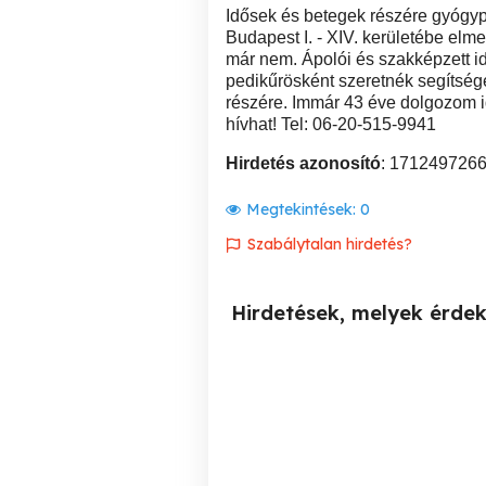
Idősek és betegek részére gyógyp
Budapest I. - XIV. kerületébe elm
már nem. Ápolói és szakképzett id
pedikűrösként szeretnék segítség
részére. Immár 43 éve dolgozom 
hívhat! Tel: 06-20-515-9941
Hirdetés azonosító
: 171249726
Megtekintések:
0
Szabálytalan hirdetés?
Hirdetések, melyek érde