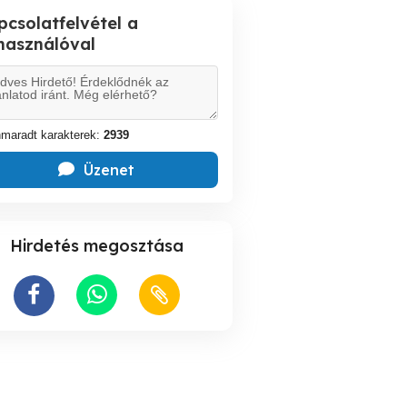
pcsolatfelvétel a
lhasználóval
maradt karakterek:
2939
Üzenet
Hirdetés megosztása