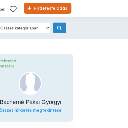
Hirdetésfeladás
kom
itelesített
fonszám
Bacherné Pákai Györgyi
Összes hirdetés megtekintése