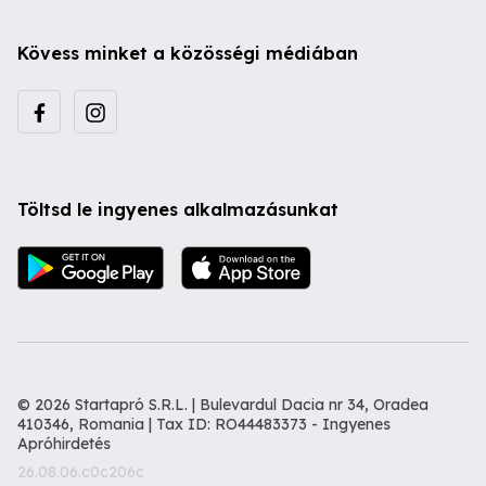
Kövess minket a közösségi médiában
Töltsd le ingyenes alkalmazásunkat
© 2026 Startapró S.R.L. | Bulevardul Dacia nr 34, Oradea
410346, Romania | Tax ID: RO44483373 -
Ingyenes
Apróhirdetés
26.08.06.c0c206c