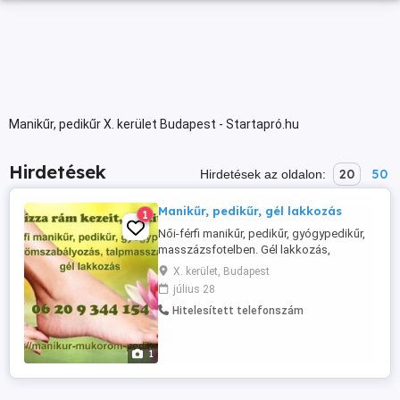
Manikűr, pedikűr X. kerület Budapest - Startapró.hu
Hirdetések
20
50
Hirdetések az oldalon:
Manikűr, pedikűr, gél lakkozás
1
Női-férfi manikűr, pedikűr, gyógypedikűr,
masszázsfotelben. Gél lakkozás,
körömszabályozás, spa manikűr és
X. kerület, Budapest
pedikűr, talpmasszázs, cipőfertőtlenítés.
július 28
Kézápolás, lábápolás akciókkal várom
Hitelesített telefonszám
Budapest X-XIV. kerület határán. Manikűr-
pedikűr, gyógypedikűr kezelés az
otthonában is igényelhető. Bízza rám
1
kezeit, ...