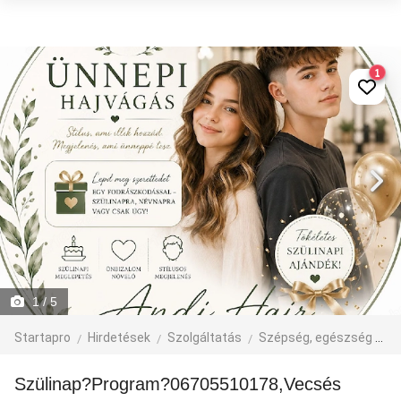
1
1
/ 5
Startapro
Hirdetések
Szolgáltatás
Szépség, egészség
F
Szülinap?Program?06705510178,Vecsés