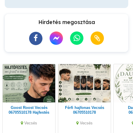
Hirdetés megosztása
Goost Roost Vecsés
Férfi hajfonas Vecsés
Dauer,Vecsés
06705510178 Hajfestés
06705510178
06
Vecsés
Vecsés