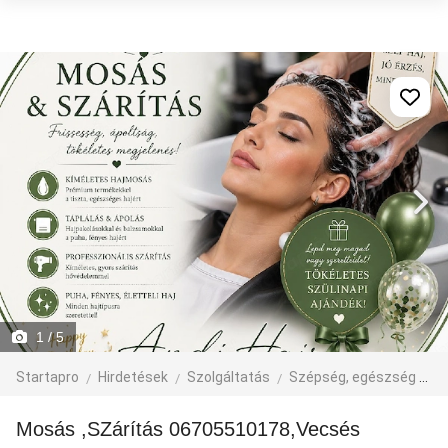
1
/ 5
Startapro
Hirdetések
Szolgáltatás
Szépség, egészség
F
Mosás ,SZárítás 06705510178,Vecsés