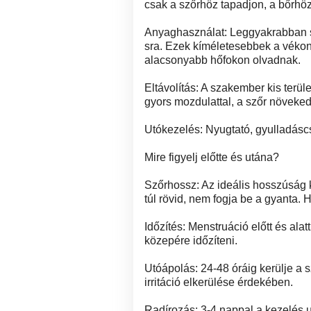
csak a szőrhöz tapadjon, a bőrhöz
Anyaghasználat: Leggyakrabban sp
sra. Ezek kíméletesebbek a vékon
alacsonyabb hőfokon olvadnak.
Eltávolítás: A szakember kis terül
gyors mozdulattal, a szőr növekedé
Utókezelés: Nyugtató, gyulladáscs
Mire figyelj előtte és utána?
Szőrhossz: Az ideális hosszúság kb
túl rövid, nem fogja be a gyanta. 
Időzítés: Menstruáció előtt és ala
közepére időzíteni.
Utóápolás: 24-48 óráig kerülje a 
irritáció elkerülése érdekében.
Radírozás: 3-4 nappal a kezelés u