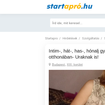
start
apró
.hu
Startapro
Hirdetések
Szolgáltatás
Intim-, hát-, has-, hónalj gyanta az
otthonában- Uraknak is!
Budapest
,
XIII. kerület