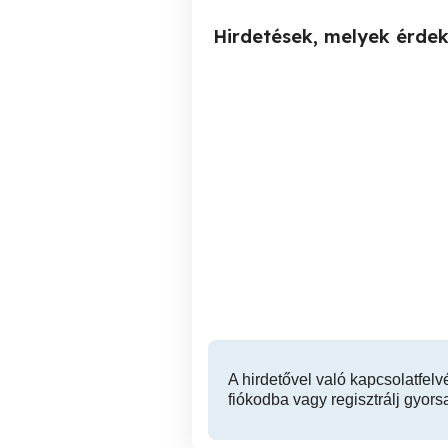
Hirdetések, melyek érde
Fodrász -- Barber, Házhoz
Budapest összes
Bud
kerületeibe
XI. kerület
A hirdetővel való kapcsolatfelv
fiókodba vagy regisztrálj gyors