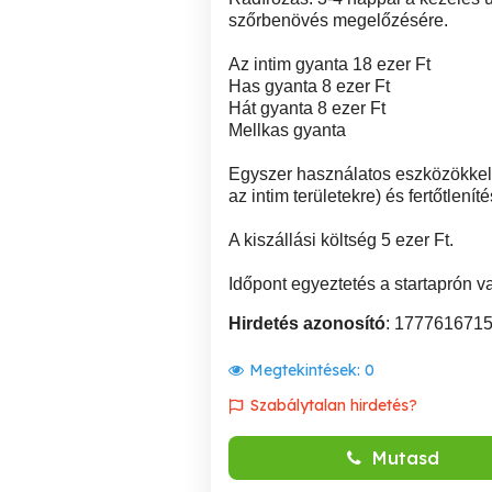
szőrbenövés megelőzésére.
Az intim gyanta 18 ezer Ft
Has gyanta 8 ezer Ft
Hát gyanta 8 ezer Ft
Mellkas gyanta
Egyszer használatos eszközökkel, 
az intim területekre) és fertőtlení
A kiszállási költség 5 ezer Ft.
Időpont egyeztetés a startaprón 
Hirdetés azonosító
: 177761671
Megtekintések:
0
Szabálytalan hirdetés?
Mutasd