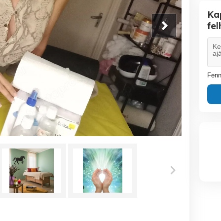
Ka
fe
Fenn