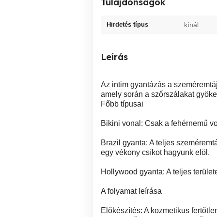
Tulajdonságok
Hirdetés típus
kínál
Leírás
Az intim gyantázás a szeméremtáj
amely során a szőrszálakat gyökere
Főbb típusai
Bikini vonal: Csak a fehérnemű von
Brazil gyanta: A teljes szeméremtáj
egy vékony csíkot hagyunk elöl.
Hollywood gyanta: A teljes terület
A folyamat leírása
Előkészítés: A kozmetikus fertőtle