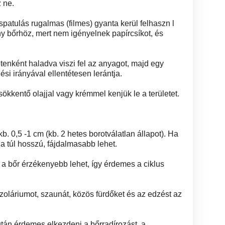
 ne.
atulás rugalmas (filmes) gyanta kerül felhaszn l
y bőrhöz, mert nem igényelnek papírcsíkot, és
etenként haladva viszi fel az anyagot, majd egy
si irányával ellentétesen lerántja.
ökkentő olajjal vagy krémmel kenjük le a területet.
. 0,5 -1 cm (kb. 2 hetes borotválatlan állapot). Ha
Ha túl hosszú, fájdalmasabb lehet.
tt a bőr érzékenyebb lehet, így érdemes a ciklus
szoláriumot, szaunát, közös fürdőket és az edzést az
tán érdemes elkezdeni a bőrradírozást, a