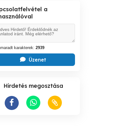
pcsolatfelvétel a
lhasználóval
maradt karakterek:
2939
Üzenet
Hirdetés megosztása