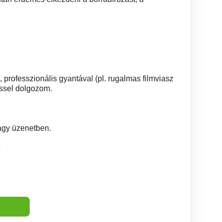
professzionális gyantával (pl. rugalmas filmviasz
téssel dolgozom.
vagy üzenetben.
5