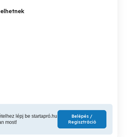
kelhetnek
Say10 Barbershop
Turcsán Zsuzsi
Goost Roost Vecsés
apest Wesselényi u 67
kozmetikus
06705510
VII. kerület
VI. kerület
ételhez lépj be startapró.hu
Belépés /
Regisztráció
an most!