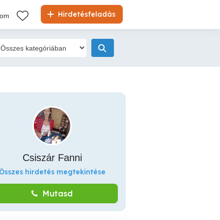
Hirdetésfeladás
kom
Csiszár Fanni
Összes hirdetés megtekintése
Mutasd