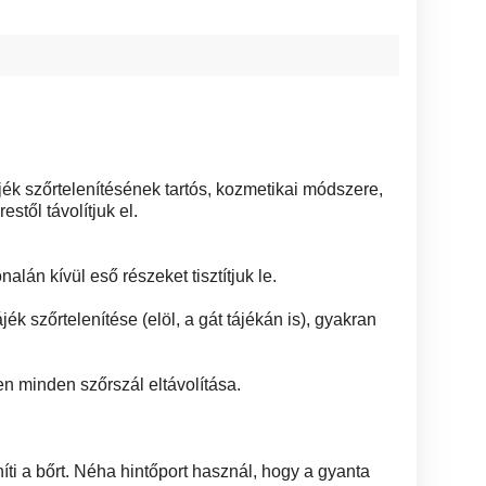
ék szőrtelenítésének tartós, kozmetikai módszere,
stől távolítjuk el.
alán kívül eső részeket tisztítjuk le.
ék szőrtelenítése (elöl, a gát tájékán is), gyakran
en minden szőrszál eltávolítása.
níti a bőrt. Néha hintőport használ, hogy a gyanta