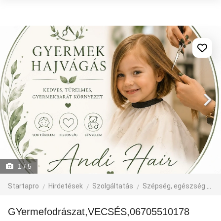
1
/ 5
Startapro
Hirdetések
Szolgáltatás
Szépség, egészség
F
GYermefodrászat,VECSÉS,06705510178