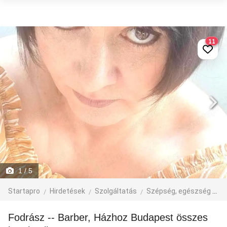
11
1
/ 5
Startapro
Hirdetések
Szolgáltatás
Szépség, egészség
F
Fodrász -- Barber, Házhoz Budapest összes