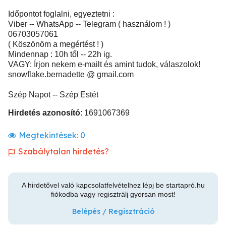
Időpontot foglalni, egyeztetni :
Viber -- WhatsApp -- Telegram ( használom ! )
06703057061
( Köszönöm a megértést ! )
Mindennap : 10h től -- 22h ig.
VAGY: Írjon nekem e-mailt és amint tudok, válaszolok!
snowflake.bernadette @ gmail.com
Szép Napot -- Szép Estét
Hirdetés azonosító
: 1691067369
Megtekintések:
0
Szabálytalan hirdetés?
A hirdetővel való kapcsolatfelvételhez lépj be startapró.hu
fiókodba vagy regisztrálj gyorsan most!
Belépés / Regisztráció