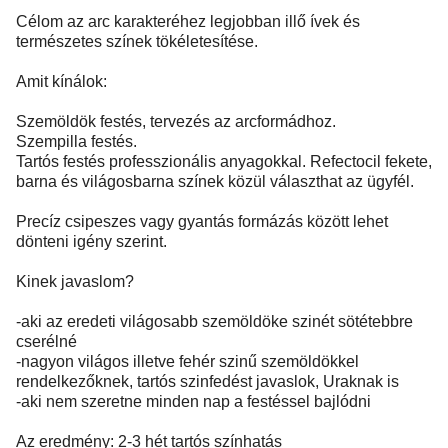
Célom az arc karakteréhez legjobban illő ívek és
természetes színek tökéletesítése.
Amit kínálok:
Szemöldök festés, tervezés az arcformádhoz.
Szempilla festés.
Tartós festés professzionális anyagokkal. Refectocil fekete,
barna és világosbarna színek közül választhat az ügyfél.
Precíz csipeszes vagy gyantás formázás között lehet
dönteni igény szerint.
Kinek javaslom?
-aki az eredeti világosabb szemöldöke szinét sötétebbre
cserélné
-nagyon világos illetve fehér szinű szemöldökkel
rendelkezőknek, tartós szinfedést javaslok, Uraknak is
-aki nem szeretne minden nap a festéssel bajlódni
Az eredmény: 2-3 hét tartós színhatás