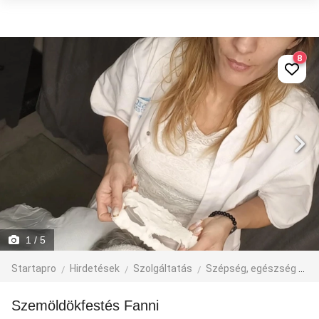
8
1
/ 5
Startapro
Hirdetések
Szolgáltatás
Szépség, egészség
e
Szemöldökfestés Fanni