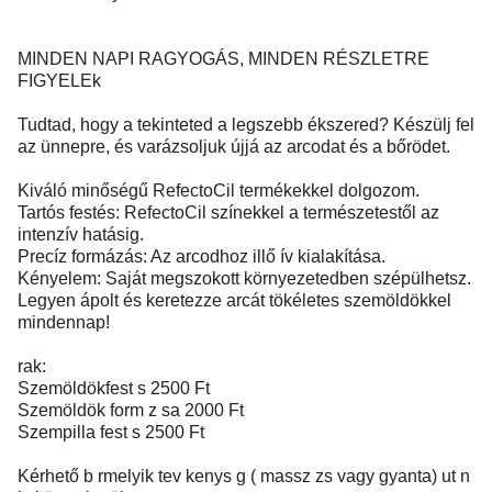
MINDEN NAPI RAGYOGÁS, MINDEN RÉSZLETRE
FIGYELEk
Tudtad, hogy a tekinteted a legszebb ékszered? Készülj fel
az ünnepre, és varázsoljuk újjá az arcodat és a bőrödet.
Kiváló minőségű RefectoCil termékekkel dolgozom.
Tartós festés: RefectoCil színekkel a természetestől az
intenzív hatásig.
Precíz formázás: Az arcodhoz illő ív kialakítása.
Kényelem: Saját megszokott környezetedben szépülhetsz.
Legyen ápolt és keretezze arcát tökéletes szemöldökkel
mindennap!
rak:
Szemöldökfest s 2500 Ft
Szemöldök form z sa 2000 Ft
Szempilla fest s 2500 Ft
Kérhető b rmelyik tev kenys g ( massz zs vagy gyanta) ut n