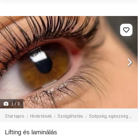
1
/ 3
Startapro
Hirdetések
Szolgáltatás
Szépség, egészség
e
Lifting és laminálás