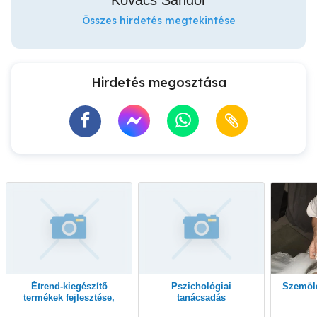
Kovács Sándor
Összes hirdetés megtekintése
Hirdetés megosztása
Étrend-kiegészítő
Pszichológiai
Szemöl
termékek fejlesztése,
tanácsadás
gyártása,