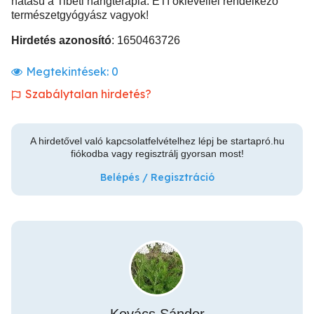
hatású a Tibeti hangterápia. ETI oklevéllel rendelkező
természetgyógyász vagyok!
Hirdetés azonosító
: 1650463726
Megtekintések:
0
Szabálytalan hirdetés?
A hirdetővel való kapcsolatfelvételhez lépj be startapró.hu
fiókodba vagy regisztrálj gyorsan most!
Belépés / Regisztráció