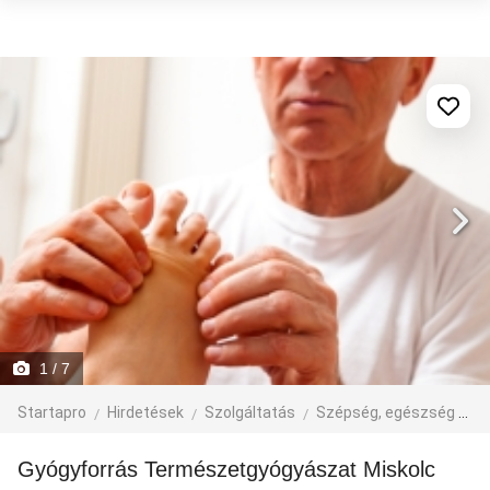
1
/ 7
Startapro
Hirdetések
Szolgáltatás
Szépség, egészség
e
Gyógyforrás Természetgyógyászat Miskolc