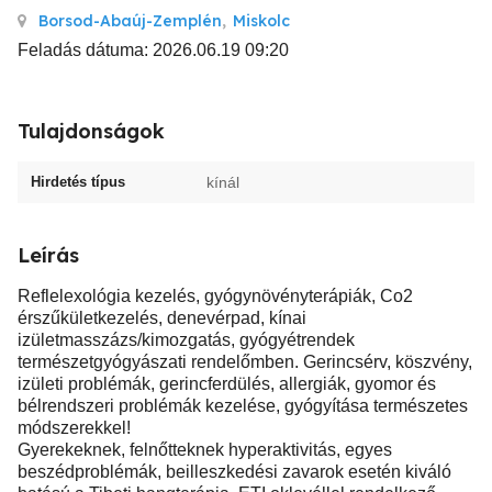
Borsod-Abaúj-Zemplén
,
Miskolc
Feladás dátuma: 2026.06.19 09:20
Tulajdonságok
Hirdetés típus
kínál
Leírás
Reflelexológia kezelés, gyógynövényterápiák, Co2
érszűkületkezelés, denevérpad, kínai
izületmasszázs/kimozgatás, gyógyétrendek
természetgyógyászati rendelőmben. Gerincsérv, köszvény,
izületi problémák, gerincferdülés, allergiák, gyomor és
bélrendszeri problémák kezelése, gyógyítása természetes
módszerekkel!
Gyerekeknek, felnőtteknek hyperaktivitás, egyes
beszédproblémák, beilleszkedési zavarok esetén kiváló