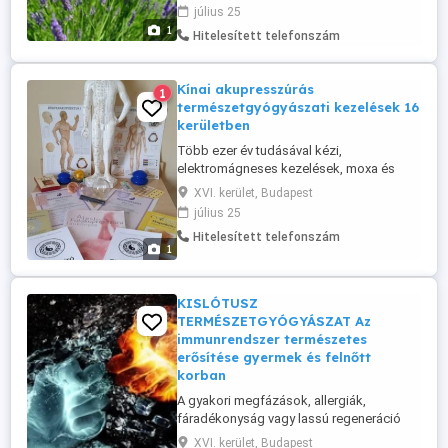
erejével újra elérhető a testi-lelki egyensúly
július 25
és a belső nyugalom. Alkalmazott
1
Hitelesített telefonszám
módszerek: - Reflexológia az
idegrendszer megnyugtatására -
Fülakupunktúra - Kínai akupresszúra ...
Kínai akupresszúrás
1
természetgyógyászati kezelések 16
kerületben
Több ezer év tudásával kézi,
elektromágneses kezelések, moxa és
köpöly mindenféle betegségre és azok
XVI. kerület, Budapest
megelőzésére. Nem masszázs!
július 25
Természetgyógyászat
Hitelesített telefonszám
1
KISLÓTUSZ
TERMÉSZETGYÓGYÁSZAT Az
immunrendszer természetes
erősítése gyermek és felnőtt
korban
A gyakori megfázások, allergiák,
fáradékonyság vagy lassú regeneráció
jelzik, ha a szervezet védekezőképessége
XVI. kerület, Budapest