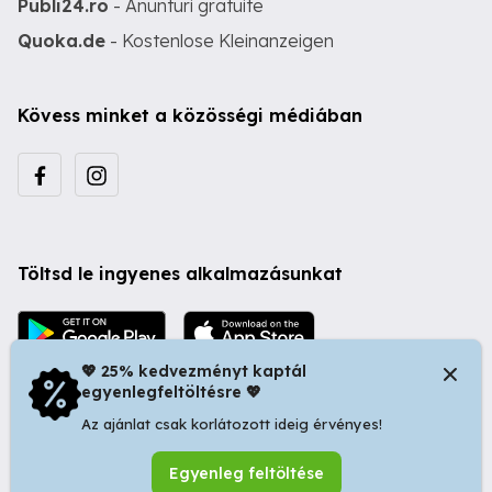
Publi24.ro
- Anunturi gratuite
Quoka.de
- Kostenlose Kleinanzeigen
Kövess minket a közösségi médiában
Töltsd le ingyenes alkalmazásunkat
💖 25% kedvezményt kaptál
egyenlegfeltöltésre 💖
Az ajánlat csak korlátozott ideig érvényes!
© 2026 Startapró S.R.L. | Bulevardul Dacia nr 34, Oradea
Egyenleg feltöltése
410346, Romania | Tax ID: RO44483373 -
Ingyenes