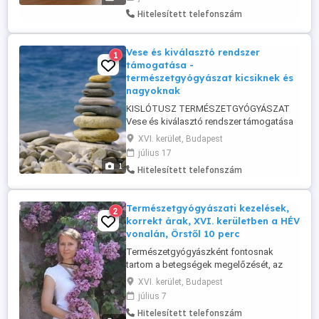
állapotfelmérés = eredményes
Hitelesített telefonszám
testreszabott terápia 1. arcelemzés: arcon
tükröződnek a hiányállapotok 2. tünetek
alapján történő állapotfelmérés Schüssler
Vese és kiválasztó rendszer
1
sók előnyei: ...
támogatása -
természetgyógyászat kicsiknek és
nagyoknak
KISLÓTUSZ TERMÉSZETGYÓGYÁSZAT
Vese és kiválasztó rendszer támogatása
A vese az életenergia tükre. Támogasd, ha
XVI. kerület, Budapest
vizesedés, gyenge veseműködés, húgyúti
július 17
gyulladás, derékfájdalom, vagy
1
Hitelesített telefonszám
fáradékonyság jelez problémát.
Természetes kezeléseim: Reflexológia
Kínai akupresszúra és fülakupunktúra
Természetgyógyászati kezelések,
2
Bach-virág ...
korrekt árak, XVI. kerületben a HÉV
vonalán, Örstől 10 perc
Természetgyógyászként fontosnak
tartom a betegségek megelőzését, az
egészséges életmódra nevelést, és a
XVI. kerület, Budapest
betegségek testreszabott hatékony
július 7
kezelését. Ennek érdekében többféle
Hitelesített telefonszám
terápiás alternatívát ajánlok, melyekkel