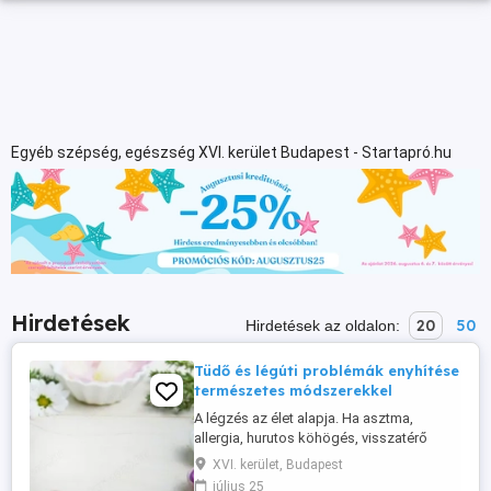
Egyéb szépség, egészség XVI. kerület Budapest - Startapró.hu
Hirdetések
20
50
Hirdetések az oldalon:
Tüdő és légúti problémák enyhítése
természetes módszerekkel
A légzés az élet alapja. Ha asztma,
allergia, hurutos köhögés, visszatérő
megfázás vagy gyenge légzésfunkció
XVI. kerület, Budapest
nehezíti a mindennapokat, természetes
július 25