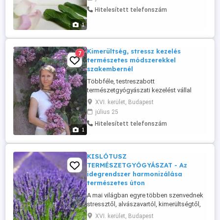
úton is van segítség. Módszereim:
Hitelesített telefonszám
Reflexológia Akupresszúra a tüdő
meridián mentén Immunrendszer-erősítő
1
Bach-virág és Schüssler-só kombinációk
Természetes ...
Kimerültség, stressz kezelés
7
természetes módszerekkel
szakembernél
Többféle, testreszabott
természetgyógyászati kezelést vállal
szakember. Testi lelki holisztikus terápiák,
XVI. kerület, Budapest
kulturált környezet, korrekt árak,
július 25
tömegközlekedéssel könnyű
Hitelesített telefonszám
megközelíthetőség, ingyenes parkolás.
1
Sta NEM MASSZÁZS
KISLÓTUSZ
TERMÉSZETGYÓGYÁSZAT - Az
idegrendszer harmonizálása
természetes úton
A mai világban egyre többen szenvednek
stressztől, alvászavartól, kimerültségtől,
szorongástól vagy kiégéstől. A természet
XVI. kerület, Budapest