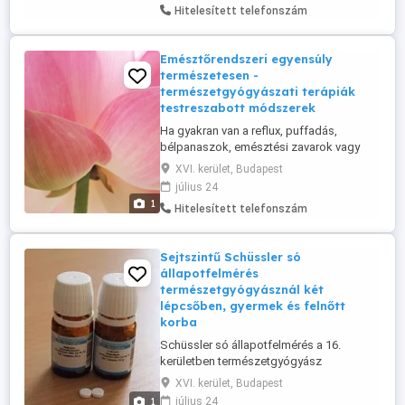
megközelíthetőség.
Hitelesített telefonszám
Emésztőrendszeri egyensúly
természetesen -
természetgyógyászati terápiák
testreszabott módszerek
Ha gyakran van a reflux, puffadás,
bélpanaszok, emésztési zavarok vagy
irritábilis bél szindróma (IBS), akkor ideje,
XVI. kerület, Budapest
hogy a test újra harmóniába kerüljön.
július 24
Természetes módszereim: Reflexológia
1
Hitelesített telefonszám
Kínai akupresszúra Bach-virágterápia
Schüssler-só terápia Táplálkozási
tanácsadás, életmód-egyensúly - ...
Sejtszintű Schüssler só
állapotfelmérés
természetgyógyásznál két
lépcsőben, gyermek és felnőtt
korba
Schüssler só állapotfelmérés a 16.
kerületben természetgyógyász
szakembernél. Referenciák, testreszabott
XVI. kerület, Budapest
terápiák, korrekt árak. Kétféle
1
július 24