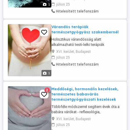
támogatásra szorul. A természetes
1
július 25
módszerek segítik az immunrendszert
Hitelesített telefonszám
abban, hogy újra megerősödjön.
Alkalmazott módszerek: Reflexológia az
immunzónák aktiválására Akupresszúra a
Várandós terápiák
védekező ...
természetgyógyász szakembernél
Holisztikus várandósság alatt
alkalmazható testi-lelki terápiák
megelőzés, betegségek, állapotok
XVI. kerület, Budapest
kezelésére alkalmas mellékhatásmentes
július 25
szelíd módszerek. 15 + éves tapasztalat,
Hitelesített telefonszám
korrekt árak, megbízható szakember,
igényes környezet, jó megközelíthetőség.
1
Néhány indikáció: - sejtszintű
ásványianyag pótlás ...
Meddőségi, hormonális kezelések,
2
természetes babavárás
természetgyógyászati kezelések
Többféle módszerrel segítem évek óta a
babára várókat - reflexológia,
akupresszúra, sejtszintű kezelés, testi-
XVI. kerület, Budapest
lelki terápiák, blokkoldások. Korrekt árak,
július 25
referenciák, megbízható szakember,