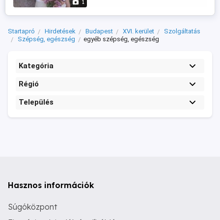
1
mind testi, mind lelki, szellemi téren
hathatós segítséget tudok nyújtani. Milyen
módszereket ...
Startapró
Hirdetések
Budapest
XVI. kerület
Szolgáltatás
Szépség, egészség
egyéb szépség, egészség
Kategória
Régió
Település
Hasznos információk
Súgóközpont