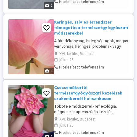
Hitelesített telefonszám
frekventált helyen a 16. kerületben, Örs
1
vezér tértől 5 percre.
Keringés, szív és érrendszer
támogatása természetgyógyászati
módszerekkel
A fáradékonyság, hideg végtagok, magas
vérnyomás, keringési problémák vagy
szívfeszülés gyakran a test
XVI. kerület, Budapest
energiaáramlásának zavarára utalnak.
július 25
Természetes módszerekkel újra élénkké
Hitelesített telefonszám
tehető a keringés és a vitalitás.
1
Alkalmazott módszerek: Reflexológia a
szív- és érrendszeri zónákra Kínai
energetikai ...
Csecsemőkortól
természetgyógyászati kezelések
szakembernél holisztikusan
Többféle módszerrel - reflexológia,
mágnese akupresszúrás kezelés,
Schüssler só, Bach virágterápia
XVI. kerület, Budapest
természetgyógyász szakembernél
július 25
betegség kezelése, megelőzése,
Hitelesített telefonszám
rehabilitációja. Korrekt árak, referenciák,
1