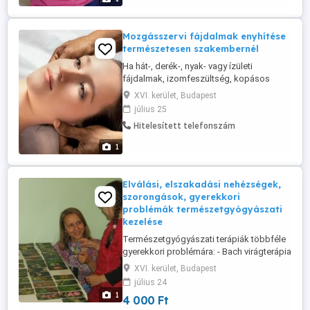
jó megközelíthetőség, kulturált környezet.
Mozgásszervi fájdalmak enyhítése
természetesen szakembernél
Ha hát-, derék-, nyak- vagy ízületi
fájdalmak, izomfeszültség, kopásos
elváltozások vagy mozgásbeszűkülés
XVI. kerület, Budapest
nehezítik mindennapjait, természetes
július 25
kezeléseink hatékony megoldást
Hitelesített telefonszám
kínálnak. Alkalmazott módszerek:
Reflexológia a mozgásszervi zónák
1
stimulálására Kínai akupresszúra és
meridiánkezelés Regeneráló ...
Elválási, elszakadási nehézségek,
szorongások, gyerekkori
problémák természetgyógyászati
kezelése
Természetgyógyászati terápiák többféle
gyerekkori problémára: - Bach virágterápia
- Schüssler só - sejtszintű terápia - gyerek
XVI. kerület, Budapest
thai masszázs - talpmasszírozás - kínai
július 24
terápiák Korrekt árak, megbízható két
1
4 000 Ft
gyerekes szakember, könnyű