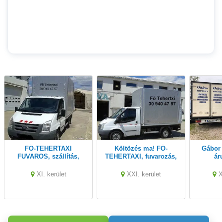
FŐ-TEHERTAXI
Költözés ma! FŐ-
Gábor Költöztetés és
FUVAROS, szállítás,
TEHERTAXI, fuvarozás,
ár
költöztetés, fuvarozás,
bútorszállítás,
bútorszállítás,
lomtalanítás, albérleti
XI. kerület
XXI. kerület
X
áruszállítás azonnal
költöztetés Budapest