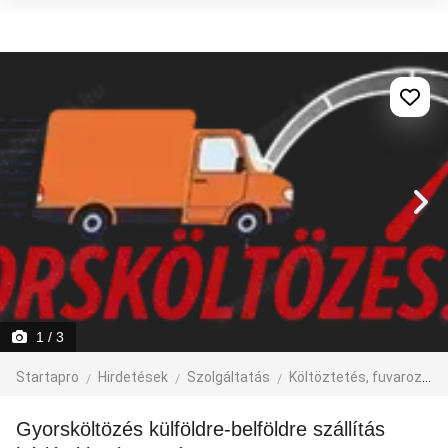
1
/ 3
Startapro
Hirdetések
Szolgáltatás
Költöztetés, fuvarozás, járműbérlés
gyorsköltözés külföldre-belföldre szállítás