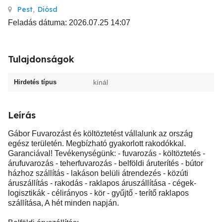
Pest
,
Diósd
Feladás dátuma: 2026.07.25 14:07
Tulajdonságok
Hirdetés típus
kínál
Leírás
Gábor Fuvarozást és költöztetést vállalunk az ország
egész területén. Megbízható gyakorlott rakodókkal.
Garanciával! Tevékenységünk: - fuvarozás - költöztetés -
árufuvarozás - teherfuvarozás - belföldi áruterítés - bútor
házhoz szállítás - lakáson belüli átrendezés - közúti
áruszállítás - rakodás - raklapos áruszállítása - cégek-
logisztikák - célirányos - kör - gyűjtő - terítő raklapos
szállítása, A hét minden napján.