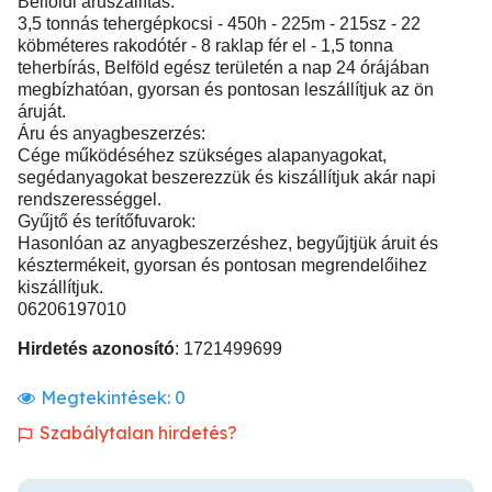
Belföldi áruszállítás:
3,5 tonnás tehergépkocsi - 450h - 225m - 215sz - 22
köbméteres rakodótér - 8 raklap fér el - 1,5 tonna
teherbírás, Belföld egész területén a nap 24 órájában
megbízhatóan, gyorsan és pontosan leszállítjuk az ön
áruját.
Áru és anyagbeszerzés:
Cége működéséhez szükséges alapanyagokat,
segédanyagokat beszerezzük és kiszállítjuk akár napi
rendszerességgel.
Gyűjtő és terítőfuvarok:
Hasonlóan az anyagbeszerzéshez, begyűjtjük áruit és
késztermékeit, gyorsan és pontosan megrendelőihez
kiszállítjuk.
06206197010
Hirdetés azonosító
: 1721499699
Megtekintések:
0
Szabálytalan hirdetés?