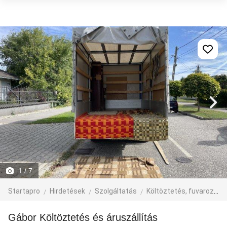
1
/ 7
Startapro
Hirdetések
Szolgáltatás
Költöztetés, fuvarozás, járműbérlés
Gábor Költöztetés és áruszállítás