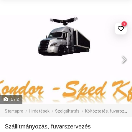
1
1
/ 2
Startapro
Hirdetések
Szolgáltatás
Költöztetés, fuvarozás, járműbérlés
Szállítmányozás, fuvarszervezés