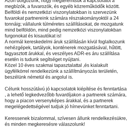
Azon dolgozunk, hogy megteremtsük a kapcsolatot a
megbízók, a fuvarozók, és egyéb közreműködők között.
Belföldi és nemzetközi viszonylatokban is szervezünk
fuvarokat partnereink számára részrakományoktól a 24
tonnáig; vállalunk túlméretes szállításokat, de mozgatunk
mind belföldön, mind pedig nemzetközi viszonylatokban
furgonokat és kisautókat is!
A normál kereskedelmi áruk szállításán kívül foglalkozunk
nehézgépek, tartályok, konténerek mozgatásával, hűtött,
fagyasztott árukkal, és veszélyes ADR-es áru szállítása
esetén is tudunk segítséget nyújtani.
Közel 10 éves szakmai tapasztalattal ,és kialakult
ügyfélkörrel rendelkezünk a szállítmányozás területén,
beszélünk németül és angolul is.
Célunk hosszútávú jó kapcsolatok kiépítése és fenntartása
, a lehető legkedvezőbb fuvardíjakon a partnerek számára,
hogy a piacon versenyképes árakkal, és a partnerek
megelégedettségével tudjuk jó hírnevünket fenntartani.
Keressenek bizalommal, szívesen állunk rendelkezésükre,
és minden megkeresésre válaszolunk!