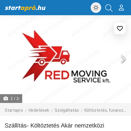
start
apró
.hu
1
/ 3
Startapro
Hirdetések
Szolgáltatás
Költöztetés, fuvarozás, járműbérlés
Szállítás- Költöztetés Akár nemzetközi