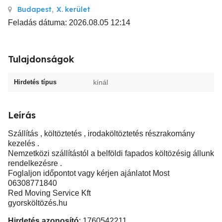
Budapest
,
X. kerület
Feladás dátuma: 2026.08.05 12:14
Tulajdonságok
Hirdetés típus
kínál
Leírás
Szállítás , költöztetés , irodaköltöztetés részrakomány
kezelés .
Nemzetközi szállítástól a belföldi fapados költözésig állunk
rendelkezésre .
Foglaljon időpontot vagy kérjen ajánlatot Most
06308771840
Red Moving Service Kft
gyorsköltözés.hu
Hirdetés azonosító
: 1760542211