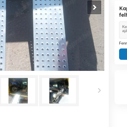
Ka
fe
Fenn