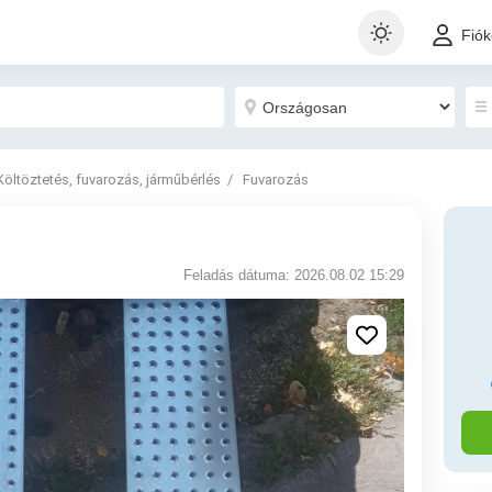
Fió
Költöztetés, fuvarozás, járműbérlés
Fuvarozás
Feladás dátuma: 2026.08.02 15:29