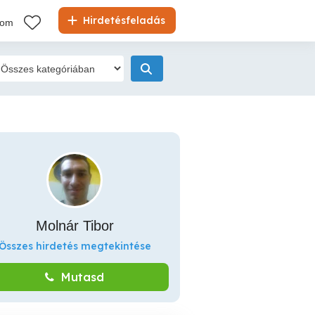
Hirdetésfeladás
kom
Molnár Tibor
Összes hirdetés megtekintése
Mutasd