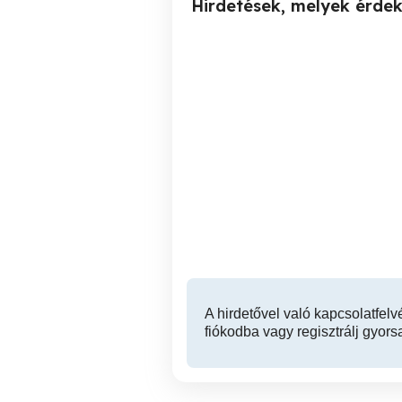
Hirdetések, melyek érde
Fuvarozás, Áru szállítás
K
XX. kerület
A hirdetővel való kapcsolatfelv
fiókodba vagy regisztrálj gyors