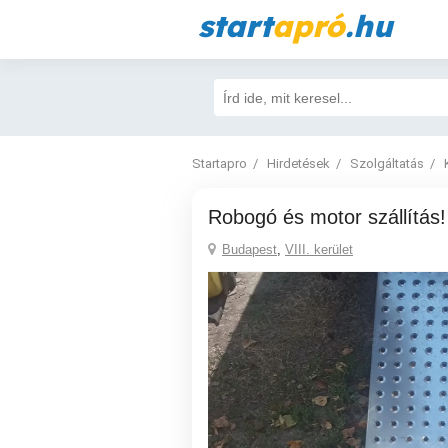
start
apró
.hu
Startapro
Hirdetések
Szolgáltatás
Robogó és motor szállítás!
Budapest
,
VIII. kerület