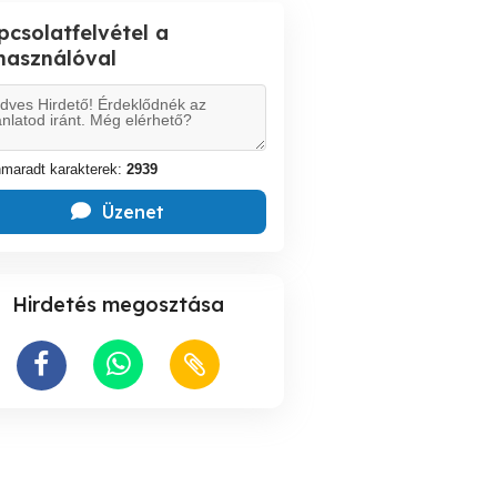
pcsolatfelvétel a
lhasználóval
maradt karakterek:
2939
Üzenet
Hirdetés megosztása