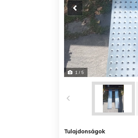
1
/ 5
Tulajdonságok