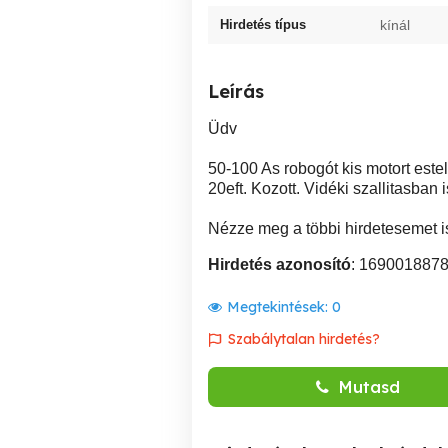
Hirdetés típus
kínál
Leírás
Üdv
50-100 As robogót kis motort estel
20eft. Kozott. Vidéki szallitasban 
Nézze meg a többi hirdetesemet i
Hirdetés azonosító
: 169001887
Megtekintések:
0
Szabálytalan hirdetés?
Mutasd