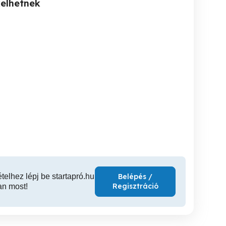
kelhetnek
öltöztetés és Fuvarozás
Sitt Szállítás
Extrém Lomtalanítás és
Extrém
XX. kerület
XXIII. kerület
XX
ételhez lépj be startapró.hu
Belépés /
Regisztráció
an most!