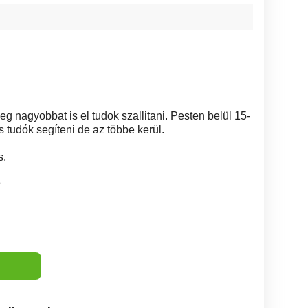
eg nagyobbat is el tudok szallitani. Pesten belül 15-
is tudók segíteni de az többe kerül.
s.
8