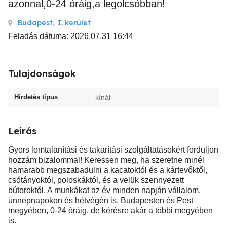
azonnal,0-24 óráig,a legolcsóbban!
Budapest
,
I. kerület
Feladás dátuma: 2026.07.31 16:44
Tulajdonságok
Hirdetés típus
kínál
Leírás
Gyors lomtalanítási és takarítási szolgáltatásokért forduljon
hozzám bizalommal! Keressen meg, ha szeretne minél
hamarabb megszabadulni a kacatoktól és a kártevőktől,
csótányoktól, poloskáktól, és a velük szennyezett
bútoroktól. A munkákat az év minden napján vállalom,
ünnepnapokon és hétvégén is, Budapesten és Pest
megyében, 0-24 óráig, de kérésre akár a többi megyében
is.