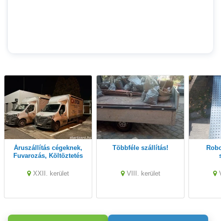
Áruszállítás cégeknek,
Többféle szállítás!
Robogó és motor
Fuvarozás, Költöztetés
XXII. kerület
VIII. kerület