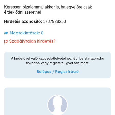
Keressen bizalommal akkor is, ha egyelőre csak
érdeklődni szeretne!
Hirdetés azonosító
: 1737928253
Megtekintések:
0
Szabálytalan hirdetés?
A hirdetővel való kapcsolatfelvételhez lépj be startapró.hu
fiókodba vagy regisztrálj gyorsan most!
Belépés / Regisztráció