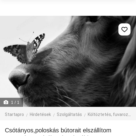
1
/ 1
Startapro
Hirdetések
Szolgáltatás
Költöztetés, fuvarozás, járműbérlés
Csótányos,poloskás bútorait elszállítom