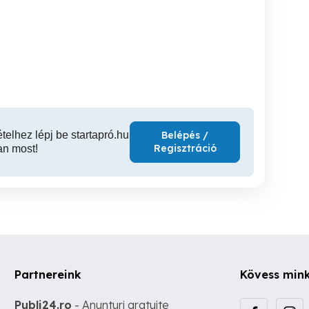
Ingatlanosok örökösök
Gábor Belföldi és
Tárnokon, Sóskúton.
figyelem!
Nemzetközi Költöztetés
árus
Tárnok
Üröm
ételhez lépj be startapró.hu
Belépés /
Regisztráció
an most!
Partnereink
Kövess min
Publi24.ro
- Anunturi gratuite