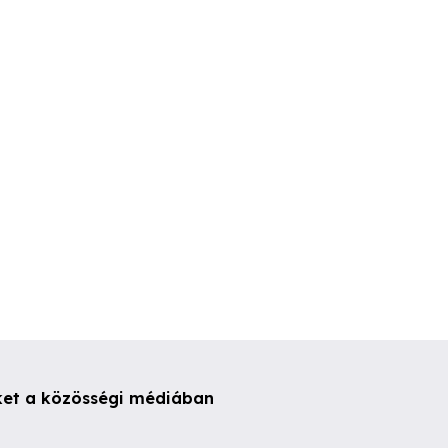
3,5t ponyvás autó állandó
Autómentés Furgonmentés
 és
munkát keres
Szigetszentmi
zállítást
Érd
Százhalombatta
Szigetszentmi
ket a közösségi médiában