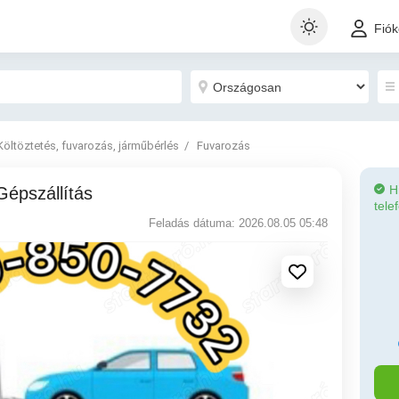
Fió
Költöztetés, fuvarozás, járműbérlés
Fuvarozás
H
Gépszállítás
tele
Feladás dátuma: 2026.08.05 05:48