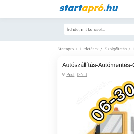
start
apró
.hu
Startapro
Hirdetések
Szolgáltatás
Autószállítás-Autómentés-
Pest
,
Diósd