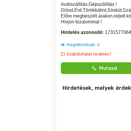
Autószállítás,Gépszállítás !
Diósd,Érd,Törökbálint,Sóskút,Szá
Előre megbeszélt árakon,rejtett kö
Hívjon bizalommal !
Hirdetés azonosító
: 173157706
Megtekintések:
0
Szabálytalan hirdetés?
Mutasd
Hirdetések, melyek érde