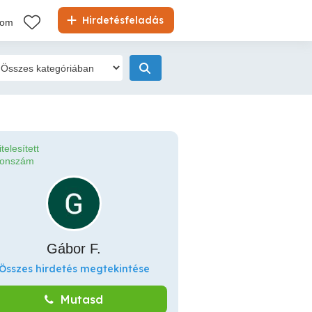
Hirdetésfeladás
kom
itelesített
fonszám
Gábor F.
Összes hirdetés megtekintése
Mutasd