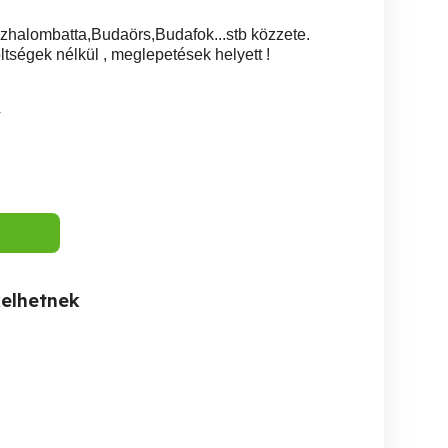
zhalombatta,Budaörs,Budafok...stb közzete.
ltségek nélkül , meglepetések helyett !
4
kelhetnek