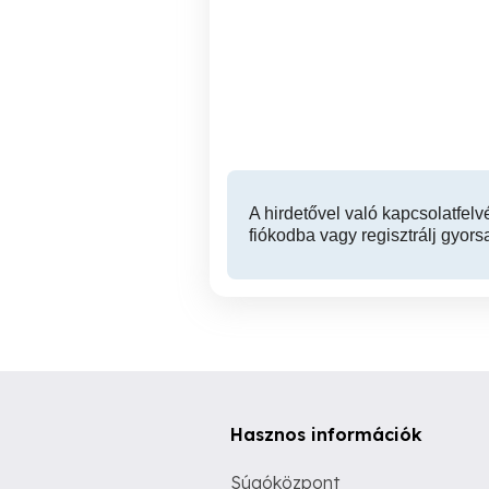
FŐ-TEHERTAXI FUVAROS,
Autómentés Autószállítás
költöztetés, fuvarozás,
bútorszállítás akár most,
Budaörs, Budapest,
Budaörs
belföld.
A hirdetővel való kapcsolatfelv
fiókodba vagy regisztrálj gyors
Hasznos információk
Súgóközpont