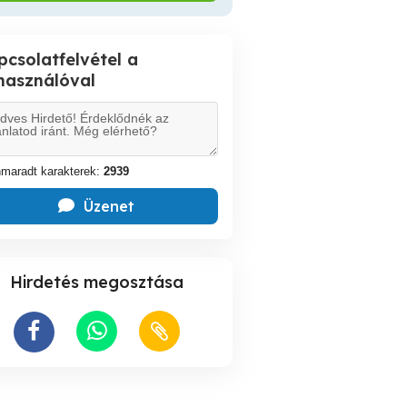
pcsolatfelvétel a
lhasználóval
maradt karakterek:
2939
Üzenet
Hirdetés megosztása