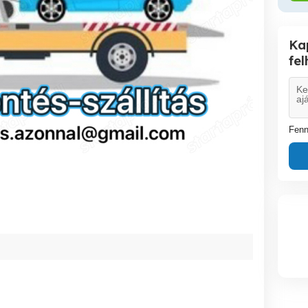
Ka
fe
Fenn