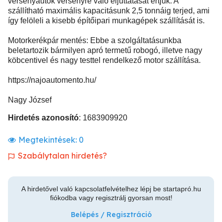
versenyautók versenyre való eljuttatását értjük. A
szállítható maximális kapacitásunk 2,5 tonnáig terjed, ami
így felöleli a kisebb építőipari munkagépek szállítását is.
Motorkerékpár mentés: Ebbe a szolgáltatásunkba
beletartozik bármilyen apró termetű robogó, illetve nagy
köbcentivel és nagy testtel rendelkező motor szállítása.
https://najoautomento.hu/
Nagy József
Hirdetés azonosító
: 1683909920
Megtekintések:
0
Szabálytalan hirdetés?
A hirdetővel való kapcsolatfelvételhez lépj be startapró.hu
fiókodba vagy regisztrálj gyorsan most!
Belépés / Regisztráció