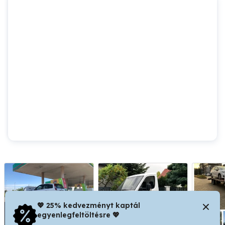
💖 25% kedvezményt kaptál
egyenlegfeltöltésre 💖