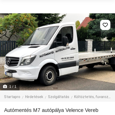
1
/ 1
Startapro
Hirdetések
Szolgáltatás
Költöztetés, fuvarozás, járműbérlés
Autómentés M7 autópálya Velence Vereb