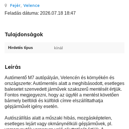
Fejér
,
Velence
Feladás dátuma: 2026.07.18 18:47
Tulajdonságok
Hirdetés típus
kínál
Leírás
Autómentő M7 autópályán, Velencén és környékén és
országszerte: Autómentés alatt a meghibásodott, esetleges
balesetet szenvedett járművek szakszerű mentését értjük.
Fontos megjegyezni, hogy az ügyfél a mentést követően
bármely belföldi és külföldi címre elszállíttathatja
gépjárművét igény esetén.
Autószállítás alatt a műszaki hibás, mozgásképtelen,
esetleges lejárt vagy okmánynélküli gépjárművek, pl.