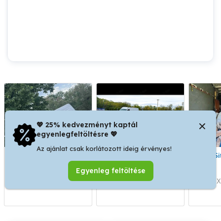
💖 25% kedvezményt kaptál
egyenlegfeltöltésre 💖
Az ajánlat csak korlátozott ideig érvényes!
Fuvarozás, Áru szállítás
Költöztetés és Fuvarozás
S
Egyenleg feltöltése
XX. kerület
XX. kerület
X