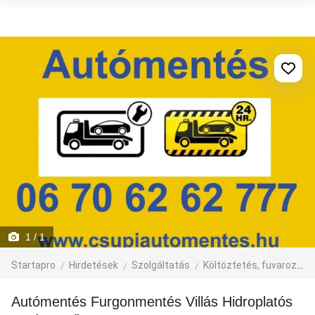
1
/ 1
Startapro
Hirdetések
Szolgáltatás
Költöztetés, fuvarozás, járműbérlés
Autómentés Furgonmentés Villás Hidroplatós