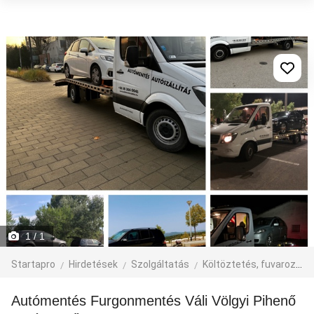
1
/ 1
Startapro
Hirdetések
Szolgáltatás
Költöztetés, fuvarozás, járműbérlés
Autómentés Furgonmentés Váli Völgyi Pihenő