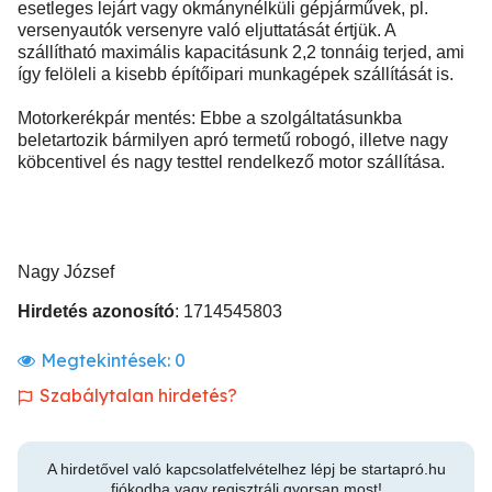
esetleges lejárt vagy okmánynélküli gépjárművek, pl.
versenyautók versenyre való eljuttatását értjük. A
szállítható maximális kapacitásunk 2,2 tonnáig terjed, ami
így felöleli a kisebb építőipari munkagépek szállítását is.
Motorkerékpár mentés: Ebbe a szolgáltatásunkba
beletartozik bármilyen apró termetű robogó, illetve nagy
köbcentivel és nagy testtel rendelkező motor szállítása.
Nagy József
Hirdetés azonosító
: 1714545803
Megtekintések:
0
Szabálytalan hirdetés?
A hirdetővel való kapcsolatfelvételhez lépj be startapró.hu
fiókodba vagy regisztrálj gyorsan most!