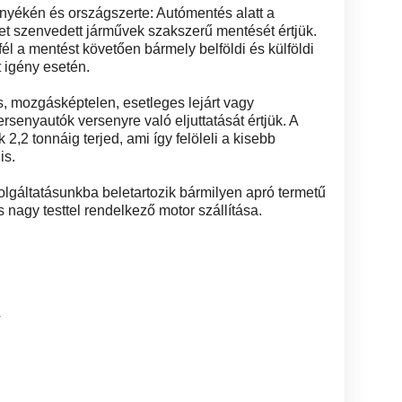
yékén és országszerte: Autómentés alatt a
et szenvedett járművek szakszerű mentését értjük.
l a mentést követően bármely belföldi és külföldi
t igény esetén.
ás, mozgásképtelen, esetleges lejárt vagy
rsenyautók versenyre való eljuttatását értjük. A
2,2 tonnáig terjed, ami így felöleli a kisebb
is.
lgáltatásunkba beletartozik bármilyen apró termetű
s nagy testtel rendelkező motor szállítása.
4