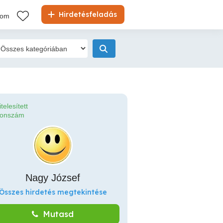
Hirdetésfeladás
kom
itelesített
fonszám
Nagy József
Összes hirdetés megtekintése
Mutasd