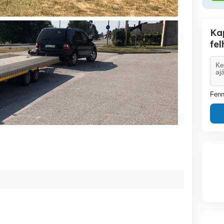
Ka
fe
Fenn