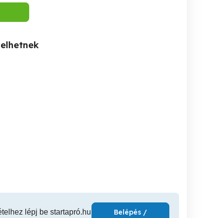
kelhetnek
Autómentés M7 M6 M0
Autómentés Furgonmentés
Vál Autómentő
autópálya Dunaújváros
Pákozdi pi
Vál
Dunaújváros
ételhez lépj be startapró.hu
Belépés /