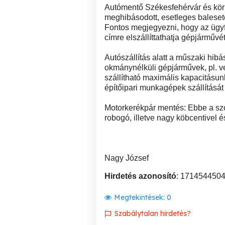
Autómentő Székesfehérvár és körn
meghibásodott, esetleges baleset
Fontos megjegyezni, hogy az ügyfé
címre elszállíttathatja gépjárművé
Autószállítás alatt a műszaki hib
okmánynélküli gépjárművek, pl. ve
szállítható maximális kapacitásunk 
építőipari munkagépek szállítását 
Motorkerékpár mentés: Ebbe a szo
robogó, illetve nagy köbcentivel é
Nagy József
Hirdetés azonosító
: 171454450
Megtekintések:
0
Szabálytalan hirdetés?