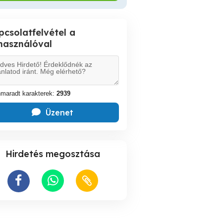
pcsolatfelvétel a
lhasználóval
maradt karakterek:
2939
Üzenet
Hirdetés megosztása