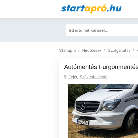
start
apró
.hu
Startapro
Hirdetések
Szolgáltatás
Autómentés Furgonmentés
Fejér
,
Székesfehérvár