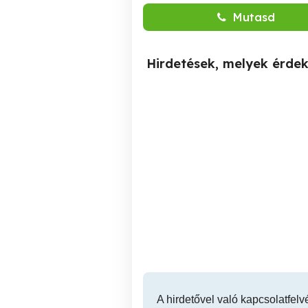
Mutasd
Hirdetések, melyek érde
Autómentés Autószállítás
Autómentés Furgonmentés
Gyúró Tordas
Gyúró
A hirdetővel való kapcsolatfelv