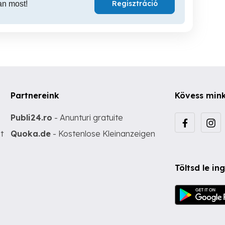
Regisztráció
an most!
Partnereink
Kövess min
Publi24.ro
- Anunturi gratuite
t
Quoka.de
- Kostenlose Kleinanzeigen
Töltsd le i