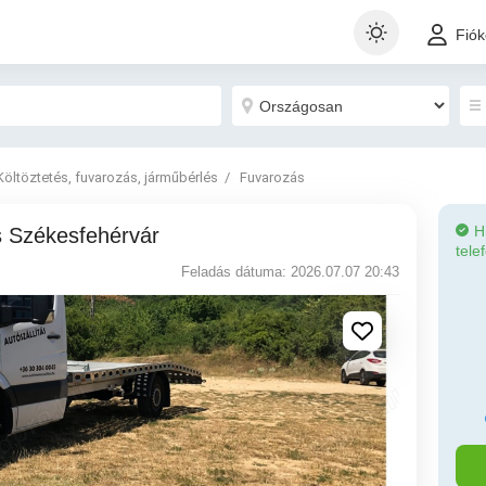
Fió
Költöztetés, fuvarozás, járműbérlés
Fuvarozás
H
 Székesfehérvár
tele
Feladás dátuma: 2026.07.07 20:43