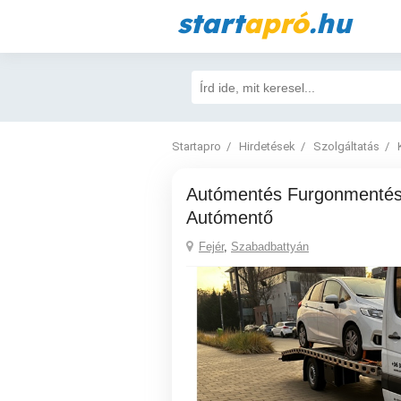
start
apró
.hu
Startapro
Hirdetések
Szolgáltatás
Autómentés Furgonmentés Szabadbattyán
Autómentő
Fejér
,
Szabadbattyán