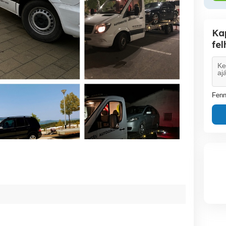
Ka
fe
Fenn