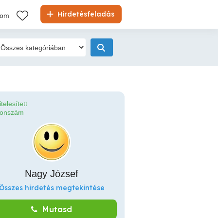
Hirdetésfeladás
kom
itelesített
fonszám
Nagy József
Összes hirdetés megtekintése
Mutasd