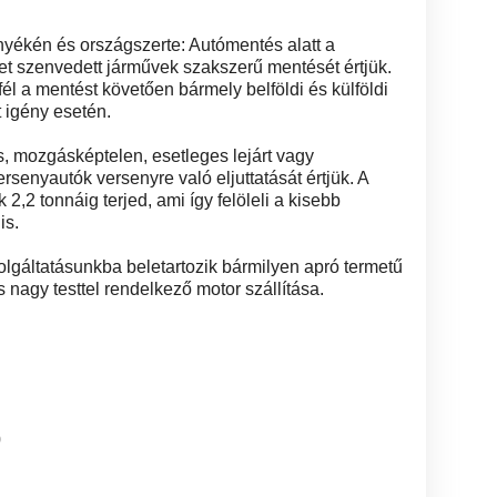
yékén és országszerte: Autómentés alatt a
et szenvedett járművek szakszerű mentését értjük.
l a mentést követően bármely belföldi és külföldi
t igény esetén.
ás, mozgásképtelen, esetleges lejárt vagy
rsenyautók versenyre való eljuttatását értjük. A
2,2 tonnáig terjed, ami így felöleli a kisebb
is.
lgáltatásunkba beletartozik bármilyen apró termetű
s nagy testtel rendelkező motor szállítása.
0