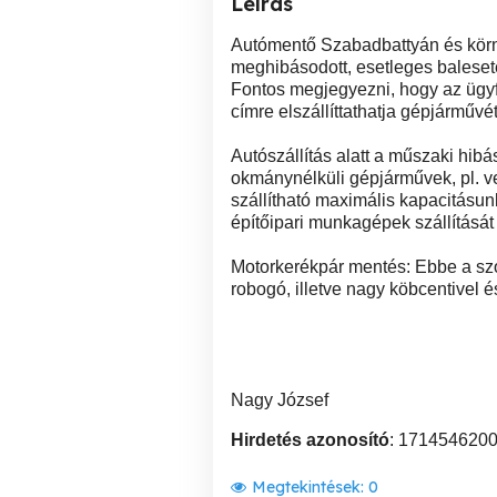
Leírás
Autómentő Szabadbattyán és körn
meghibásodott, esetleges baleset
Fontos megjegyezni, hogy az ügyfé
címre elszállíttathatja gépjárművé
Autószállítás alatt a műszaki hib
okmánynélküli gépjárművek, pl. ve
szállítható maximális kapacitásunk 
építőipari munkagépek szállítását 
Motorkerékpár mentés: Ebbe a szo
robogó, illetve nagy köbcentivel é
Nagy József
Hirdetés azonosító
: 171454620
Megtekintések:
0