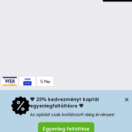
💖 25% kedvezményt kaptál
egyenlegfeltöltésre 💖
dul Dacia nr 34, Oradea 410346, Romania | Tax ID: RO44483373 -
In
Az ajánlat csak korlátozott ideig érvényes!
Egyenleg feltöltése