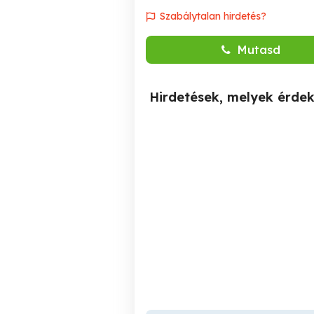
Szabálytalan hirdetés?
Mutasd
Hirdetések, melyek érde
Autómentés Autószállítás
Autómentés Furgonmentés
Gyúró Tordas
Gyúró