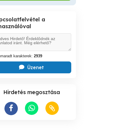
pcsolatfelvétel a
lhasználóval
maradt karakterek:
2939
Üzenet
Hirdetés megosztása