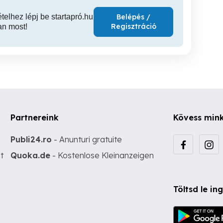
ételhez lépj be startapró.hu
Belépés /
Regisztráció
an most!
Partnereink
Kövess min
Publi24.ro
- Anunturi gratuite
t
Quoka.de
- Kostenlose Kleinanzeigen
Töltsd le i