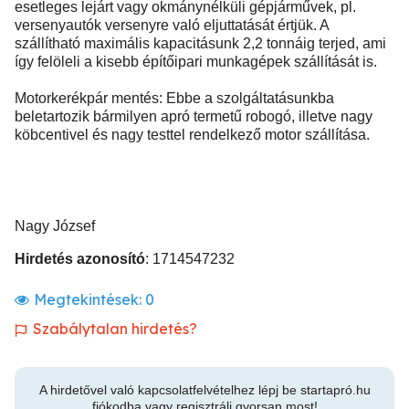
esetleges lejárt vagy okmánynélküli gépjárművek, pl.
versenyautók versenyre való eljuttatását értjük. A
szállítható maximális kapacitásunk 2,2 tonnáig terjed, ami
így felöleli a kisebb építőipari munkagépek szállítását is.
Motorkerékpár mentés: Ebbe a szolgáltatásunkba
beletartozik bármilyen apró termetű robogó, illetve nagy
köbcentivel és nagy testtel rendelkező motor szállítása.
Nagy József
Hirdetés azonosító
: 1714547232
Megtekintések:
0
Szabálytalan hirdetés?
A hirdetővel való kapcsolatfelvételhez lépj be startapró.hu
fiókodba vagy regisztrálj gyorsan most!