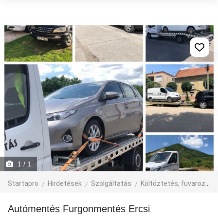
1
/ 1
Startapro
Hirdetések
Szolgáltatás
Költöztetés, fuvarozás, járműbérlés
Autómentés Furgonmentés Ercsi