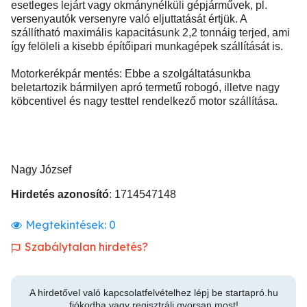
esetleges lejárt vagy okmánynélküli gépjárművek, pl.
versenyautók versenyre való eljuttatását értjük. A
szállítható maximális kapacitásunk 2,2 tonnáig terjed, ami
így felöleli a kisebb építőipari munkagépek szállítását is.
Motorkerékpár mentés: Ebbe a szolgáltatásunkba
beletartozik bármilyen apró termetű robogó, illetve nagy
köbcentivel és nagy testtel rendelkező motor szállítása.
Nagy József
Hirdetés azonosító
: 1714547148
Megtekintések:
0
Szabálytalan hirdetés?
A hirdetővel való kapcsolatfelvételhez lépj be startapró.hu
fiókodba vagy regisztrálj gyorsan most!