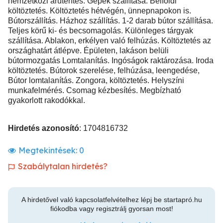
nemzetközi áruterítés. Gépek szállítása. Belföldi
költöztetés. Költöztetés hétvégén, ünnepnapokon is.
Bútorszállítás. Házhoz szállítás. 1-2 darab bútor szállítása.
Teljes körű ki- és becsomagolás. Különleges tárgyak
szállítása. Ablakon, erkélyen való felhúzás. Költöztetés az
országhatárt átlépve. Épületen, lakáson belüli
bútormozgatás Lomtalanítás. Ingóságok raktározása. Iroda
költöztetés. Bútorok szerelése, felhúzása, leengedése,
Bútor lomtalanítás. Zongora, költöztetés. Helyszíni
munkafelmérés. Csomag kézbesítés. Megbízható
gyakorlott rakodókkal.
Hirdetés azonosító
: 1704816732
Megtekintések:
0
Szabálytalan hirdetés?
A hirdetővel való kapcsolatfelvételhez lépj be startapró.hu
fiókodba vagy regisztrálj gyorsan most!