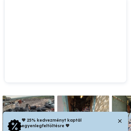
💖 25% kedvezményt kaptál
egyenlegfeltöltésre 💖