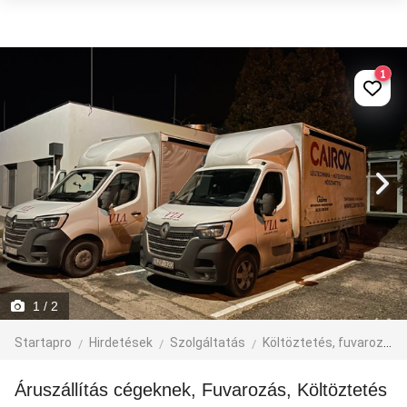
1
1
/ 2
Startapro
Hirdetések
Szolgáltatás
Költöztetés, fuvarozás, járműbérlés
Áruszállítás cégeknek, Fuvarozás, Költöztetés