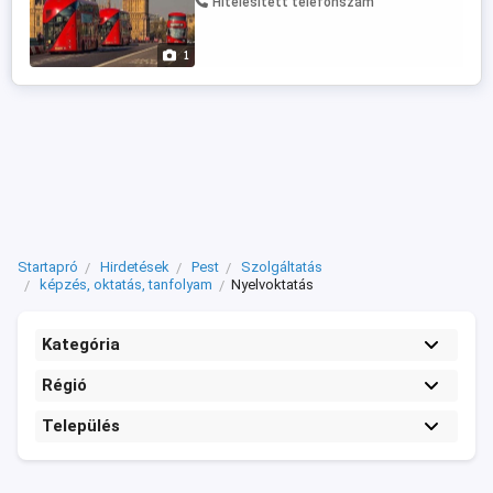
Hitelesített telefonszám
1
Startapró
Hirdetések
Pest
Szolgáltatás
képzés, oktatás, tanfolyam
Nyelvoktatás
Kategória
Régió
Település