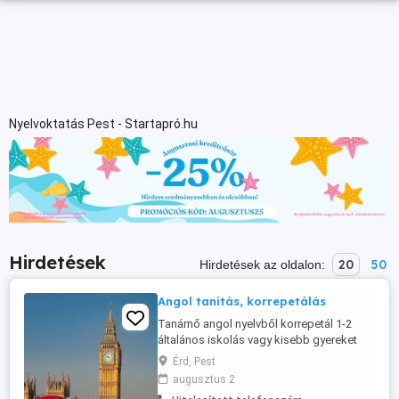
Nyelvoktatás Pest - Startapró.hu
Hirdetések
20
50
Hirdetések az oldalon:
Angol tanítás, korrepetálás
Tanárnő angol nyelvből korrepetál 1-2
általános iskolás vagy kisebb gyereket
Érd Fenyves-Parkvárosban. 1 diák:4000Ft
Érd, Pest
45 perc; 2 diák :5000Ft 45 perc
augusztus 2