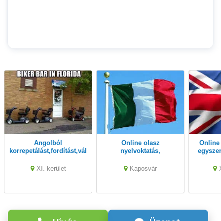
Angolból
Online olasz
Online angol tanártól,
korrepetálást,fordítást,vállalok-
nyelvoktatás,
egyszer
online is!
korrepetálás, érettségire,
nyelvvizsgára
XI. kerület
Kaposvár
felkészítés, tanártól