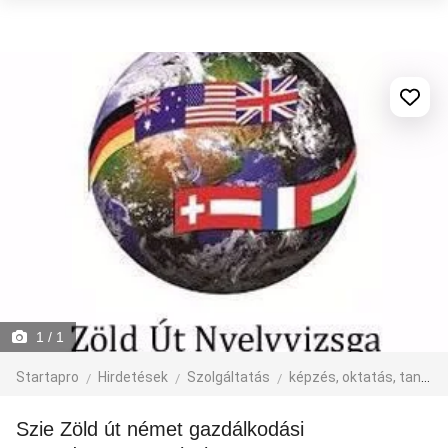
1
/ 1
Startapro
Hirdetések
Szolgáltatás
képzés, oktatás, tanfolyam
Szie Zöld út német gazdálkodási