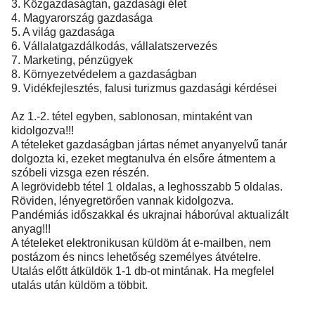
3. Közgazdaságtan, gazdasági élet
4. Magyarország gazdasága
5. A világ gazdasága
6. Vállalatgazdálkodás, vállalatszervezés
7. Marketing, pénzügyek
8. Környezetvédelem a gazdaságban
9. Vidékfejlesztés, falusi turizmus gazdasági kérdései
Az 1.-2. tétel egyben, sablonosan, mintaként van
kidolgozva!!!
A tételeket gazdaságban jártas német anyanyelvű tanár
dolgozta ki, ezeket megtanulva én elsőre átmentem a
szóbeli vizsga ezen részén.
A legrövidebb tétel 1 oldalas, a leghosszabb 5 oldalas.
Röviden, lényegretörően vannak kidolgozva.
Pandémiás időszakkal és ukrajnai háborúval aktualizált
anyag!!!
A tételeket elektronikusan küldöm át e-mailben, nem
postázom és nincs lehetőség személyes átvételre.
Utalás előtt átküldök 1-1 db-ot mintának. Ha megfelel
utalás után küldöm a többit.