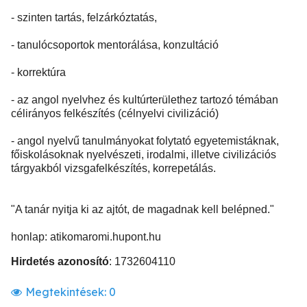
- szinten tartás, felzárkóztatás,
- tanulócsoportok mentorálása, konzultáció
- korrektúra
- az angol nyelvhez és kultúrterülethez tartozó témában
célirányos felkészítés (célnyelvi civilizáció)
- angol nyelvű tanulmányokat folytató egyetemistáknak,
főiskolásoknak nyelvészeti, irodalmi, illetve civilizációs
tárgyakból vizsgafelkészítés, korrepetálás.
"A tanár nyitja ki az ajtót, de magadnak kell belépned."
honlap: atikomaromi.hupont.hu
Hirdetés azonosító
: 1732604110
Megtekintések:
0