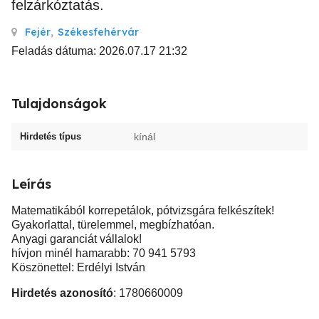
felzárkóztatás.
Fejér
,
Székesfehérvár
Feladás dátuma: 2026.07.17 21:32
Tulajdonságok
Hirdetés típus
kínál
Leírás
Matematikából korrepetálok, pótvizsgára felkészítek!
Gyakorlattal, türelemmel, megbízhatóan.
Anyagi garanciát vállalok!
hívjon minél hamarabb: 70 941 5793
Köszönettel: Erdélyi István
Hirdetés azonosító
: 1780660009