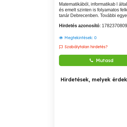
Matematikából, informatikab l ált
és emelt szinten is folyamatos fel
tanár Debrecenben. További egyez
Hirdetés azonosító
: 178237080
Megtekintések:
0
Szabálytalan hirdetés?
Mutasd
Hirdetések, melyek érde