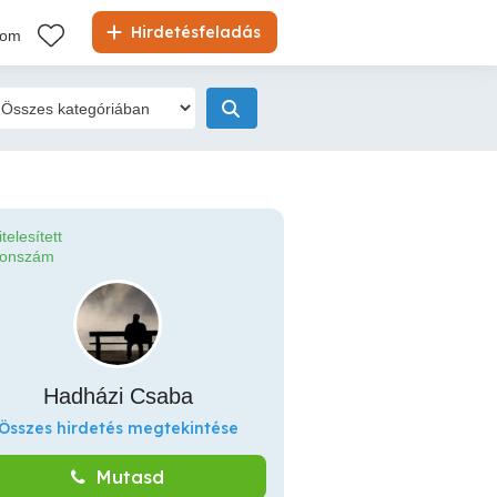
Hirdetésfeladás
kom
itelesített
fonszám
Hadházi Csaba
Összes hirdetés megtekintése
Mutasd