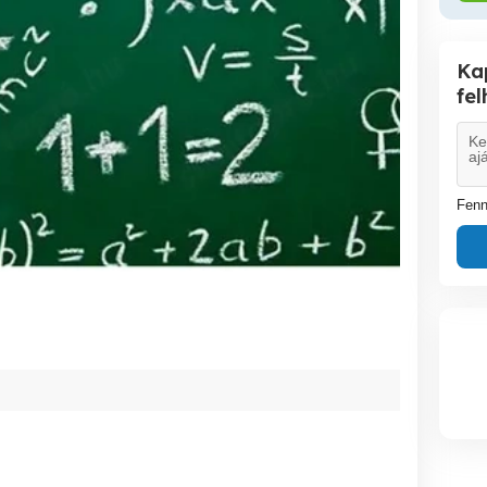
Ka
fe
Fenn