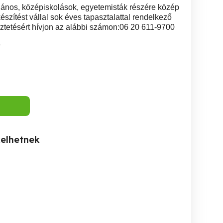
alános, középiskolások, egyetemisták részére közép
készítést vállal sok éves tapasztalattal rendelkező
tetésért hívjon az alábbi számon:06 20 611-9700
9
kelhetnek