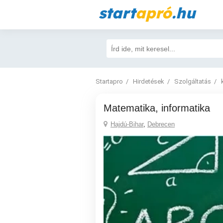
start
apró
.hu
Startapro
Hirdetések
Szolgáltatás
Matematika, informatika
Hajdú-Bihar
,
Debrecen