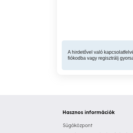
Online olasz nyelvoktatás,
Korrepetálást vál
korrepetálás, érettségire,
nyelvvizsgára felkészítés,
tanártól
Debrecen
A hirdetővel való kapcsolatfelv
fiókodba vagy regisztrálj gyors
Hasznos információk
Súgóközpont