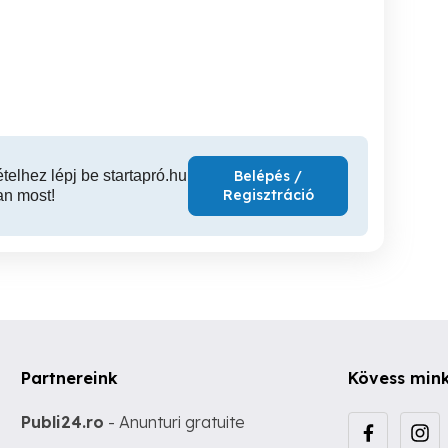
lalok
Matematika, informatika
Angol és francia
Debrecenben
korrepetálás
nyelvekből
és társa
Debrecen
Debrecen
D
ételhez lépj be startapró.hu
Belépés /
Regisztráció
an most!
Partnereink
Kövess min
Publi24.ro
- Anunturi gratuite