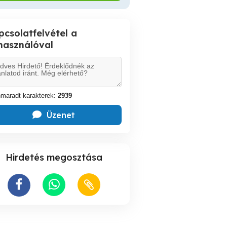
pcsolatfelvétel a
lhasználóval
maradt karakterek:
2939
Üzenet
Hirdetés megosztása