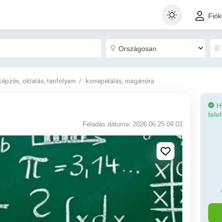
Fió
képzés, oktatás, tanfolyam
korrepetálás, magánóra
H
tele
Feladás dátuma: 2026.06.25 09:03