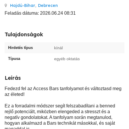
Hajdú-Bihar
,
Debrecen
Feladás dátuma: 2026.06.24 08:31
Tulajdonságok
Hirdetés típus
kínál
Típusa
egyéb oktatás
Leírás
Fedezd fel az Access Bars tanfolyamot és változtasd meg
az életed!
Ez a forradalmi módszer segít felszabadítani a benned
rejlő potenciált, miközben elengeded a stresszt és a
negatív gondolatokat. A tanfolyam során megtanulod,
hogyan alkalmazd a Bars technikát másokkal, és saját
magaddal is.