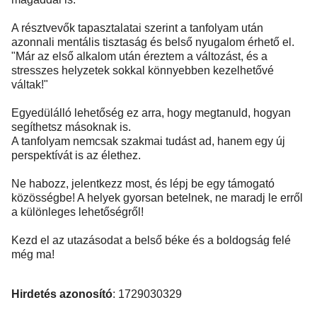
A résztvevők tapasztalatai szerint a tanfolyam után
azonnali mentális tisztaság és belső nyugalom érhető el.
"Már az első alkalom után éreztem a változást, és a
stresszes helyzetek sokkal könnyebben kezelhetővé
váltak!"
Egyedülálló lehetőség ez arra, hogy megtanuld, hogyan
segíthetsz másoknak is.
A tanfolyam nemcsak szakmai tudást ad, hanem egy új
perspektívát is az élethez.
Ne habozz, jelentkezz most, és lépj be egy támogató
közösségbe! A helyek gyorsan betelnek, ne maradj le erről
a különleges lehetőségről!
Kezd el az utazásodat a belső béke és a boldogság felé
még ma!
Hirdetés azonosító
: 1729030329