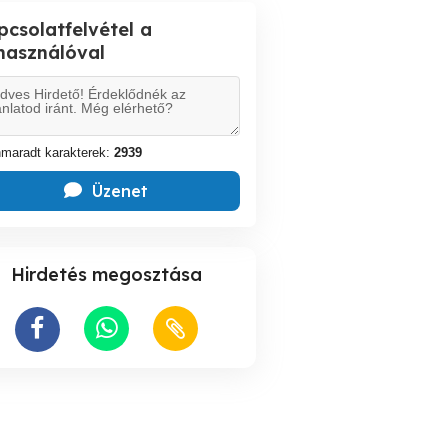
pcsolatfelvétel a
lhasználóval
maradt karakterek:
2939
Üzenet
Hirdetés megosztása