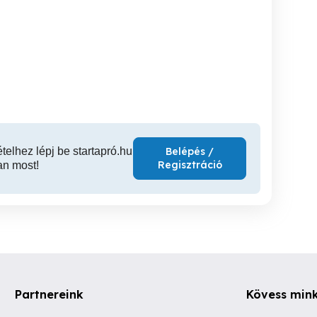
zínkódos olvasási
Vagány Srácok Csajok? -
Télen Longboard (fedett
készséget fejlesztő
Longboard Oktatás
he
módszer
VII. kerület
XIV. kerület
XI
ételhez lépj be startapró.hu
Belépés /
Regisztráció
an most!
Partnereink
Kövess min