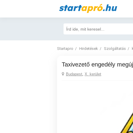
start
apró
.hu
Startapro
Hirdetések
Szolgáltatás
Taxivezető engedély megúj
Budapest
,
X. kerület