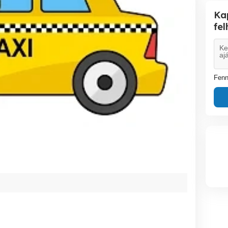
Ka
fe
Fenn