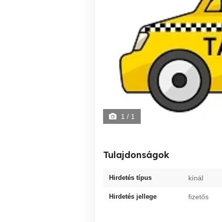
1
/ 1
Tulajdonságok
Hirdetés típus
kínál
Hirdetés jellege
fizetős