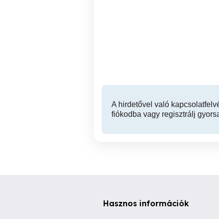
Olasz nyelv
S
tanulás,,,ahogy az Olasz is
mondan
IX. kerület
A hirdetővel való kapcsolatfelv
fiókodba vagy regisztrálj gyors
Hasznos információk