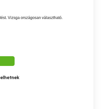
lést. Vizsga országosan választható.
kelhetnek