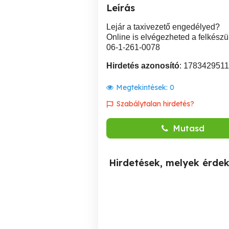
Leírás
Lejár a taxivezető engedélyed?
Online is elvégezheted a felkészü
06-1-261-0078
Hirdetés azonosító
: 1783429511
Megtekintések:
0
Szabálytalan hirdetés?
Mutasd
Hirdetések, melyek érde