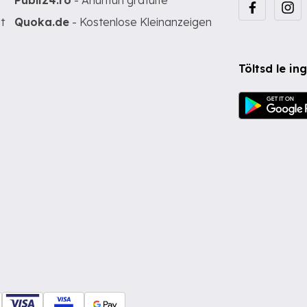
Publi24.ro
- Anunturi gratuite
t
Quoka.de
- Kostenlose Kleinanzeigen
Töltsd le i