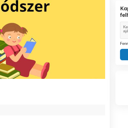
Ka
fe
Fenn