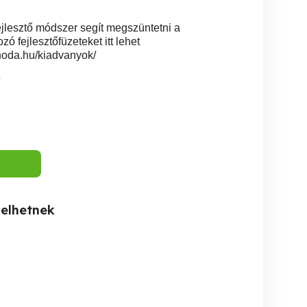
ejlesztő módszer segít megszüntetni a
ó fejlesztőfüzeteket itt lehet
noda.hu/kiadvanyok/
9
kelhetnek