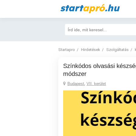
start
apró
.hu
Startapro
Hirdetések
Szolgáltatás
Színkódos olvasási készséget fejlesztő
módszer
Budapest
,
VII. kerület