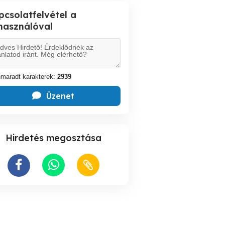
pcsolatfelvétel a
lhasználóval
maradt karakterek:
2939
Üzenet
Hirdetés megosztása