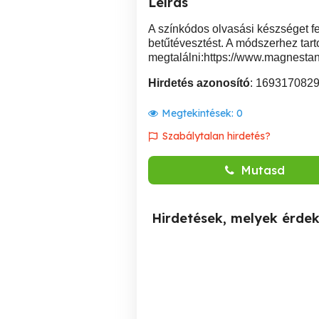
Leírás
A színkódos olvasási készséget f
betűtévesztést. A módszerhez tartoz
megtalálni:https://www.magnesta
Hirdetés azonosító
: 169317082
Megtekintések:
0
Szabálytalan hirdetés?
Mutasd
Hirdetések, melyek érde