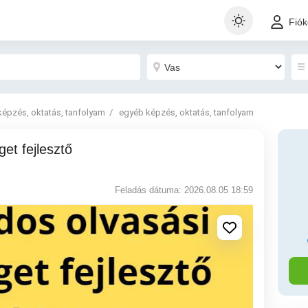
Fió
képzés, oktatás, tanfolyam
egyéb képzés, oktatás, tanfolyam
Feladás dátuma: 2026.08.05 18:59