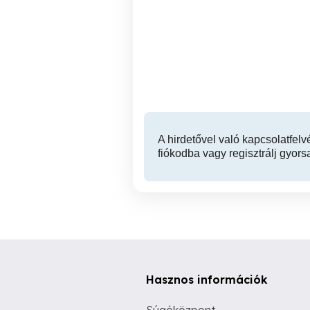
Masszázs suli Uraknak-
Hölgyeknek 11 kerület
tan
XI. kerület
A hirdetővel való kapcsolatfelv
fiókodba vagy regisztrálj gyors
Hasznos információk