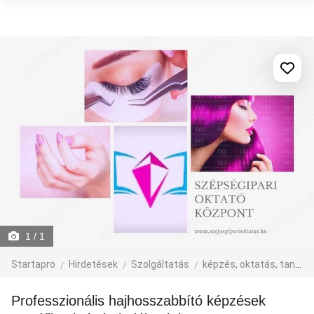
1
/ 1
Startapro
Hirdetések
Szolgáltatás
képzés, oktatás, tanfolyam
Professzionális hajhosszabbító képzések