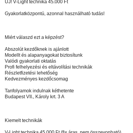
ÚJ! V-Light technika 45.000 Ft
Gyakorlatközpontú, azonnal használható tudás!
Miért válaszd ezt a képzést?
Abszolút kezdőknek is ajánlott
Modellt és alapanyagokat biztosítunk
Valódi gyakorlati oktatás
Profi felhelyezési és eltávolítási technikák
Részletfizetési lehetőség
Kedvezményes kezdőcsomag
Tanfolyamok indulnak kéthetente
Budapest VII., Károly krt. 3 A
Kiemelt technikák
V-Light technika 45.000 Ft (fix áras, nem összevonható)