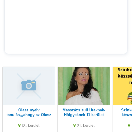
Olasz nyelv
Masszázs suli Uraknak-
Színkódos olvasási
tanulás,,,ahogy az Olasz
Hölgyeknek 11 kerület
készs
is mondan
IX. kerület
XI. kerület