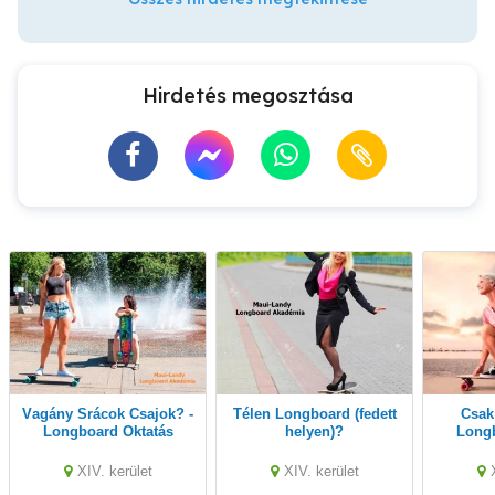
Hirdetés megosztása
Vagány Srácok Csajok? -
Télen Longboard (fedett
Csak Fiatalosan :)
Longboard Oktatás
helyen)?
Longb
XIV. kerület
XIV. kerület