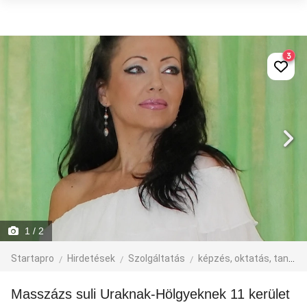
3
1
/ 2
Startapro
Hirdetések
Szolgáltatás
képzés, oktatás, tanfolyam
Masszázs suli Uraknak-Hölgyeknek 11 kerület