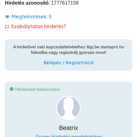
Hirdetés azonosító
: 1777617158
Megtekintések:
0
Szabálytalan hirdetés?
A hirdetővel való kapcsolatfelvételhez lépj be startapró.hu
fiókodba vagy regisztrálj gyorsan most!
Belépés / Regisztráció
Hitelesített telefonszám
Beatrix
Összes hirdetés megtekintése