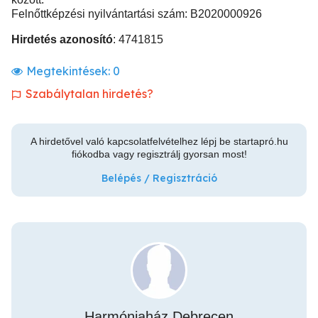
Felnőttképzési nyilvántartási szám: B2020000926
Hirdetés azonosító
: 4741815
Megtekintések:
0
Szabálytalan hirdetés?
A hirdetővel való kapcsolatfelvételhez lépj be startapró.hu
fiókodba vagy regisztrálj gyorsan most!
Belépés / Regisztráció
Harmóniaház Debrecen