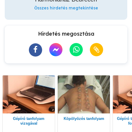
Összes hirdetés megtekintése
Hirdetés megosztása
Gépíró tanfolyam
Köpölyözés tanfolyam
Gépíró tanfolyam online
vizsgával
f