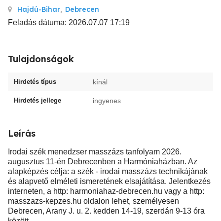
Hajdú-Bihar
,
Debrecen
Feladás dátuma: 2026.07.07 17:19
Tulajdonságok
Hirdetés típus
kínál
Hirdetés jellege
ingyenes
Leírás
Irodai szék menedzser masszázs tanfolyam 2026.
augusztus 11-én Debrecenben a Harmóniaházban. Az
alapképzés célja: a szék - irodai masszázs technikájának
és alapvető elméleti ismeretének elsajátítása. Jelentkezés
interneten, a http: harmoniahaz-debrecen.hu vagy a http:
masszazs-kepzes.hu oldalon lehet, személyesen
Debrecen, Arany J. u. 2. kedden 14-19, szerdán 9-13 óra
között.