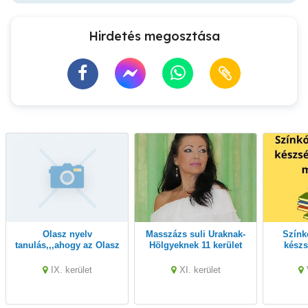
Hirdetés megosztása
Olasz nyelv
Masszázs suli Uraknak-
Színkódos olvasási
tanulás,,,ahogy az Olasz
Hölgyeknek 11 kerület
készs
is mondan
IX. kerület
XI. kerület