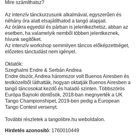
Mire számíthatsz?
Az intenzív tánckurzusunk alkalmával, egyszerűen és
néhány óra alatt elsajátíthatod a tangó alapjait.
Az órákra egyedül és párban is jelentkezhetsz, abban az
esetben, ha valamelyik nemből többen jelentkeznek,
hívunk segítőket.
Az intenzív workshop semmilyen táncos előképzettséget,
előzetes tánctudást nem igényel.
Oktatók:
Szeghalmi Endre & Serbán Andrea
Endre ötször, Andrea háromszor volt Buenos Airesben és
testközelből láthatták, hogyan oktatják Buenos Airesben a
tangó táncosokat kezdő és haladó szinten. Többszörös
Európa Bajnoki döntősök, 2018-ban megnyerték a UK
Tango Championshipet, 2019-ben pedig a European
Tango Contest versenyt.
További részletek a tangolibre.hu weboldalon.
Hirdetés azonosító
: 1760010449