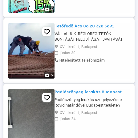
lakásfelújítást, könnyűszerkezetes házak,
melléképületek építését, medenceépítést,
4
kerítés-, ...
Tetőfedő Ács 06 20 326 5691
VÁLLALJUK: RÉGI ÖREG TETŐK
BONTÁSÁT FELÚJÍTÁSÁT JAVÍTÁSÁT
ÉPÍTÉSÉT ÚJ TETŐ ÁCSOLÁSA RÉGI
XVII. kerület, Budapest
TETŐ LÉCEK CSERÉJÉT CSEREPEK
június 30
PÓTLÁSA ÁTFORGATÁSÁT KÚP
Hitelesített telefonszám
CSEREPEK KENÉSÉT KÉMÉNYEK
VAKOLÁSA PARASZT HÁZAK TELJES
KÖRŰ FELÚJÍTÁSÁT!LAPOS TETŐ
5
SZIGETELÉSE BÁDOGOZÁSA BEÁZÁSOK
MEGSZÜNTETÉSE RÖVID HATÁRIDŐVEL
KOMPLETT TETŐKÉSZÍTÉS ...
Padlószőnyeg lerakás Budapest
Padlószőnyeg lerakás szegélyezéssel
Rövid határidővel Budapest területén
06702134996 Ref : kulcsarparketta.hu
XVII. kerület, Budapest
június 24