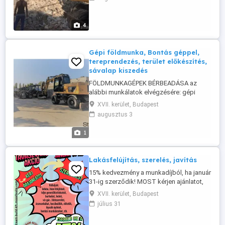
épület-, járda-, kerítésalapok kiásása,
mélyalapozás vízelvezető árkok,
csatornanyomvonal, kerítésnyomvonal
4
ásás mélygarázsok, pince, medence,
víztározó ...
Gépi földmunka, Bontás géppel,
tereprendezés, terület előkészítés,
sávalap kiszedés
FÖLDMUNKAGÉPEK BÉRBEADÁSA az
alábbi munkálatok elvégzésére: gépi
földmunka terület előkészítés
XVII. kerület, Budapest
alapkiszedés tereprendezés sávalap ásás
augusztus 3
bontás autók rakodása További
információ: 06-30-944-7745
1
Lakásfelújítás, szerelés, javítás
15% kedvezmény a munkadíjból, ha január
31-ig szerződik! MOST kérjen ajánlatot,
ha még az idén belevágna felújítási
XVII. kerület, Budapest
terveibe! Többek között vállaljuk: családi
július 31
házak generálkivitelezését tervezéstől
kulcsrakész állapotig, teljeskörű