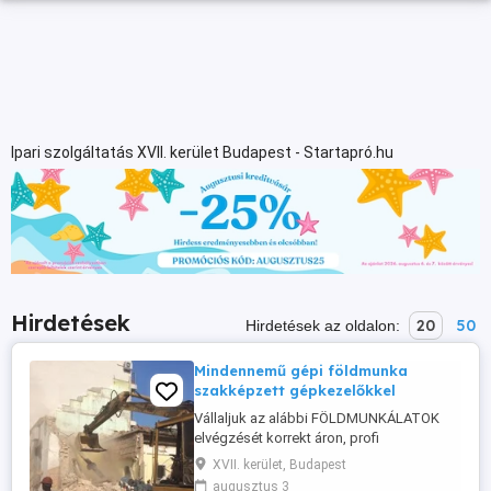
Ipari szolgáltatás XVII. kerület Budapest - Startapró.hu
Hirdetések
20
50
Hirdetések az oldalon:
Mindennemű gépi földmunka
szakképzett gépkezelőkkel
Vállaljuk az alábbi FÖLDMUNKÁLATOK
elvégzését korrekt áron, profi
gépkezelőkkel: tereprendezés, talajcsere,
XVII. kerület, Budapest
rézsű készítés alapozási munkák, ház-,
augusztus 3