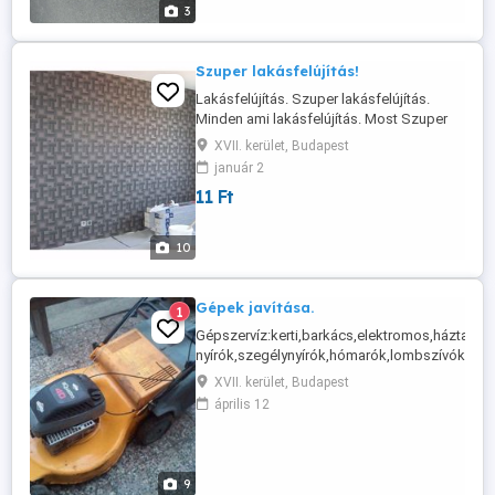
3
Szuper lakásfelújítás!
Lakásfelújítás. Szuper lakásfelújítás.
Minden ami lakásfelújítás. Most Szuper
akció,Minden leendő megrendelőnknek
XVII. kerület, Budapest
akár 15% kedvezmény! Minden ami
január 2
lakásfelújítás. Vállaljuk lakásának teljes
11 Ft
körű lakásfelújítást, bármilyen felújítás..
#szuperlakásfelujítás #burkolás
#lakásfelújítás #szobafestés ...
10
Gépek javítása.
1
Gépszervíz:kerti,barkács,elektromos,háztartá
nyírók,szegélynyírók,hómarók,lombszívók,fúr
kézi szalagcsiszolók, kézi körfűrészek,porszí
XVII. kerület, Budapest
szivattyúk,aggregátorok,állóhajtások,motorok
április 12
...
9