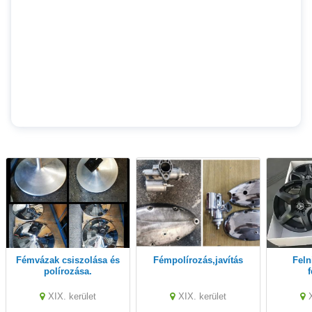
Fémvázak csiszolása és
Fémpolírozás,javítás
Felnik teljeskörű
polírozása.
f
XIX. kerület
XIX. kerület