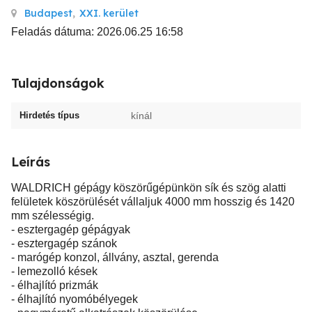
Budapest
,
XXI. kerület
Feladás dátuma: 2026.06.25 16:58
Tulajdonságok
Hirdetés típus
kínál
Leírás
WALDRICH gépágy köszörűgépünkön sík és szög alatti
felületek köszörülését vállaljuk 4000 mm hosszig és 1420
mm szélességig.
- esztergagép gépágyak
- esztergagép szánok
- marógép konzol, állvány, asztal, gerenda
- lemezolló kések
- élhajlító prizmák
- élhajlító nyomóbélyegek