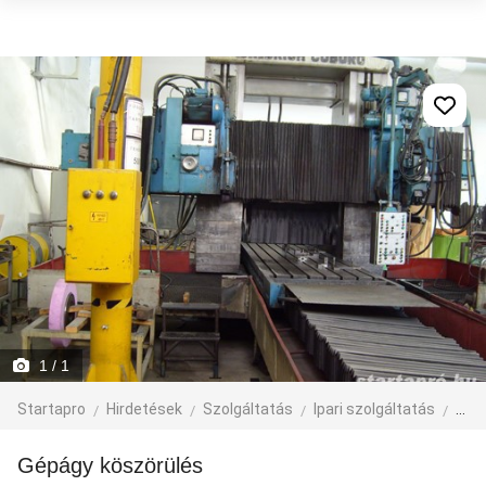
1
/ 1
Startapro
Hirdetések
Szolgáltatás
Ipari szolgáltatás
fém
Gépágy köszörülés