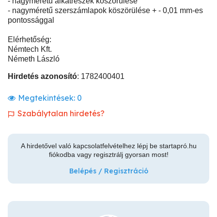
- nagyméretű alkatrészek köszörülése
- nagyméretű szerszámlapok köszörülése + - 0,01 mm-es
pontossággal
Elérhetőség:
Némtech Kft.
Németh László
Hirdetés azonosító
: 1782400401
Megtekintések:
0
Szabálytalan hirdetés?
A hirdetővel való kapcsolatfelvételhez lépj be startapró.hu
fiókodba vagy regisztrálj gyorsan most!
Belépés / Regisztráció