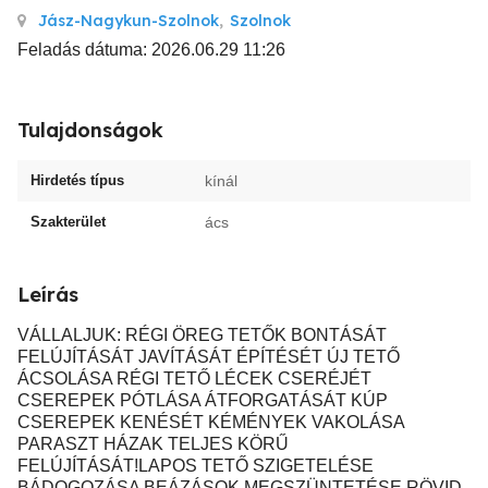
Jász-Nagykun-Szolnok
,
Szolnok
Feladás dátuma: 2026.06.29 11:26
Tulajdonságok
Hirdetés típus
kínál
Szakterület
ács
Leírás
VÁLLALJUK: RÉGI ÖREG TETŐK BONTÁSÁT
FELÚJÍTÁSÁT JAVÍTÁSÁT ÉPÍTÉSÉT ÚJ TETŐ
ÁCSOLÁSA RÉGI TETŐ LÉCEK CSERÉJÉT
CSEREPEK PÓTLÁSA ÁTFORGATÁSÁT KÚP
CSEREPEK KENÉSÉT KÉMÉNYEK VAKOLÁSA
PARASZT HÁZAK TELJES KÖRŰ
FELÚJÍTÁSÁT!LAPOS TETŐ SZIGETELÉSE
BÁDOGOZÁSA BEÁZÁSOK MEGSZÜNTETÉSE RÖVID