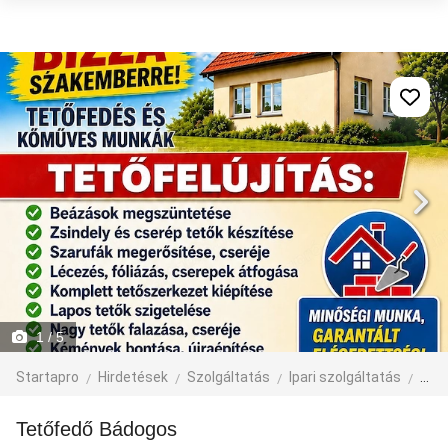
1
/ 5
Startapro
Hirdetések
Szolgáltatás
Ipari szolgáltatás
épít
Tetőfedő Bádogos