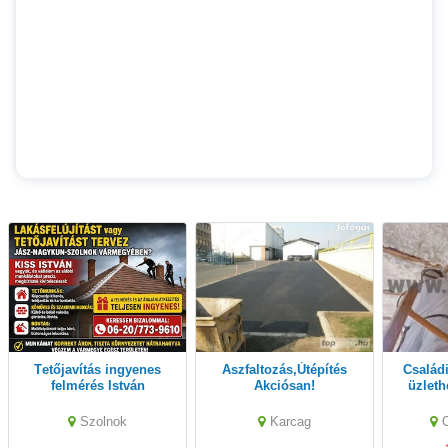
Tetőjavítás ingyenes
Aszfaltozás,Útépítés
Családi házak, irodák,
felmérés István
Akciósan!
üzleth
purhab
Szolnok
Karcag