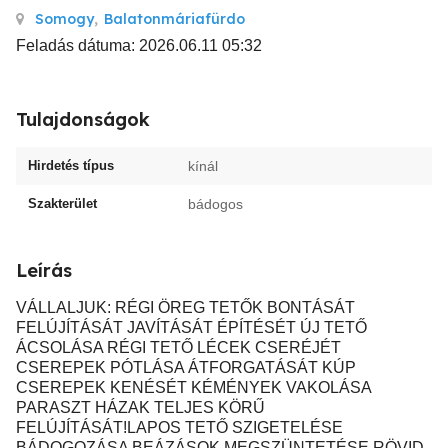
Somogy
,
Balatonmáriafürdo
Feladás dátuma: 2026.06.11 05:32
Tulajdonságok
Hirdetés típus
kínál
Szakterület
bádogos
Leírás
VÁLLALJUK: RÉGI ÖREG TETŐK BONTÁSÁT
FELÚJÍTÁSÁT JAVÍTÁSÁT ÉPÍTÉSÉT ÚJ TETŐ
ÁCSOLÁSA RÉGI TETŐ LÉCEK CSERÉJÉT
CSEREPEK PÓTLÁSA ÁTFORGATÁSÁT KÚP
CSEREPEK KENÉSÉT KÉMÉNYEK VAKOLÁSA
PARASZT HÁZAK TELJES KÖRŰ
FELÚJÍTÁSÁT!LAPOS TETŐ SZIGETELÉSE
BÁDOGOZÁSA BEÁZÁSOK MEGSZÜNTETÉSE RÖVID