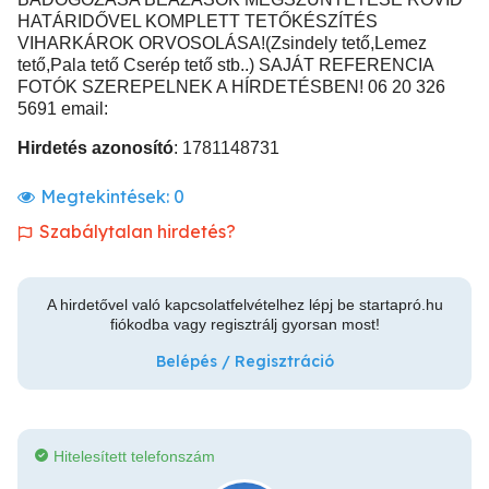
HATÁRIDŐVEL KOMPLETT TETŐKÉSZÍTÉS
VIHARKÁROK ORVOSOLÁSA!(Zsindely tető,Lemez
tető,Pala tető Cserép tető stb..) SAJÁT REFERENCIA
FOTÓK SZEREPELNEK A HÍRDETÉSBEN! 06 20 326
5691 email:
Hirdetés azonosító
: 1781148731
Megtekintések:
0
Szabálytalan hirdetés?
A hirdetővel való kapcsolatfelvételhez lépj be startapró.hu
fiókodba vagy regisztrálj gyorsan most!
Belépés / Regisztráció
Hitelesített telefonszám