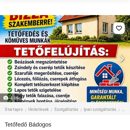
1
/ 5
Startapro
Hirdetések
Szolgáltatás
Ipari szolgáltatás
épít
Tetőfedő Bádogos