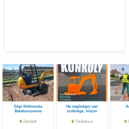
Gépi földmunka
Ha segítségre van
Balatonszemes
szüksége, hívjon
Balatonlelle
bizalommal!
Zamárdi
Tatabánya