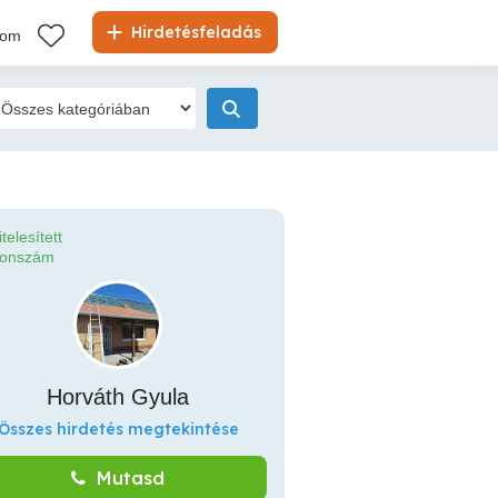
Hirdetésfeladás
kom
itelesített
fonszám
Horváth Gyula
Összes hirdetés megtekintése
Mutasd