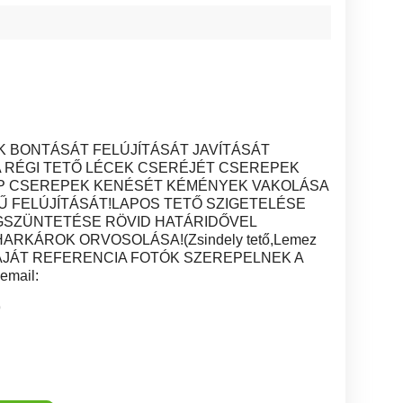
K BONTÁSÁT FELÚJÍTÁSÁT JAVÍTÁSÁT
A RÉGI TETŐ LÉCEK CSERÉJÉT CSEREPEK
P CSEREPEK KENÉSÉT KÉMÉNYEK VAKOLÁSA
Ű FELÚJÍTÁSÁT!LAPOS TETŐ SZIGETELÉSE
SZÜNTETÉSE RÖVID HATÁRIDŐVEL
ARKÁROK ORVOSOLÁSA!(Zsindely tető,Lemez
b..) SAJÁT REFERENCIA FOTÓK SZEREPELNEK A
email:
9