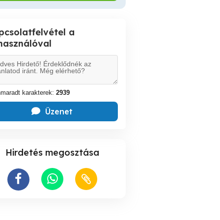
pcsolatfelvétel a
lhasználóval
maradt karakterek:
2939
Üzenet
Hirdetés megosztása