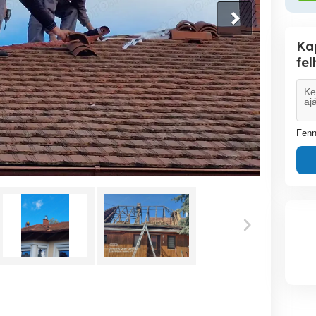
Ka
fe
Fenn