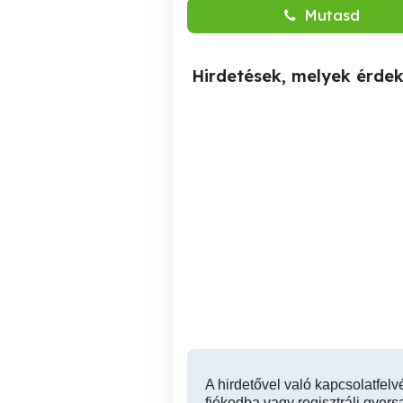
Mutasd
Hirdetések, melyek érde
Aszfaltozás
XIII. kerület
A hirdetővel való kapcsolatfelv
fiókodba vagy regisztrálj gyors