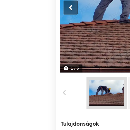
1
/ 5
Tulajdonságok