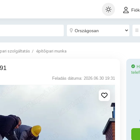
Fió
Ipari szolgáltatás
építőipari munka
H
691
tele
Feladás dátuma: 2026.06.30 19:31