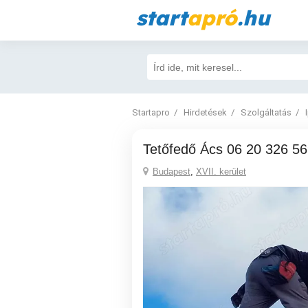
start
apró
.hu
Startapro
Hirdetések
Szolgáltatás
Tetőfedő Ács 06 20 326 5
Budapest
,
XVII. kerület