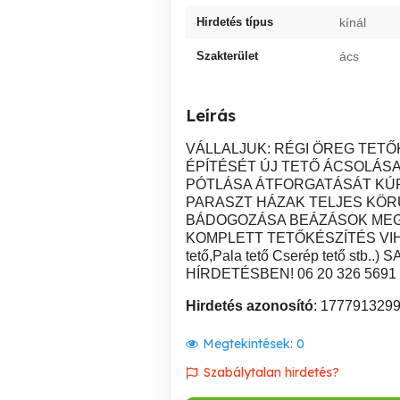
Hirdetés típus
kínál
Szakterület
ács
Leírás
VÁLLALJUK: RÉGI ÖREG TETŐ
ÉPÍTÉSÉT ÚJ TETŐ ÁCSOLÁS
PÓTLÁSA ÁTFORGATÁSÁT KÚ
PARASZT HÁZAK TELJES KÖR
BÁDOGOZÁSA BEÁZÁSOK MEG
KOMPLETT TETŐKÉSZÍTÉS VIH
tető,Pala tető Cserép tető st
HÍRDETÉSBEN! 06 20 326 5691 
Hirdetés azonosító
: 177791329
Megtekintések:
0
Szabálytalan hirdetés?