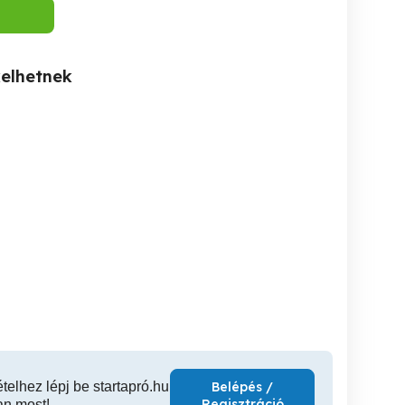
kelhetnek
Szoba teljeskürű
Teljeskörü épitóipari
Festés, h
átlalkulása
munkákat vállalunk
IV. kerület
I. kerület
XV
ételhez lépj be startapró.hu
Belépés /
Regisztráció
an most!