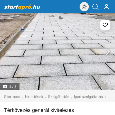
start
apró
.hu
1
/ 3
Startapro
Hirdetések
Szolgáltatás
Ipari szolgáltatás
épít
Térkövezés generál kivitelezés