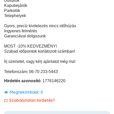
Udvarok
Kapubejárók
Parkolók
Telephelyek
Gyors, precíz kivitelezés nincs időhúzás
Ingyenes felmérés
Garanciával dolgozunk
MOST -10% KEDVEZMÉNY!
Szabad időpontok korlátozott számban!
Írj üzenetet, vagy kérj ajánlatot még ma!
Telefonszám: 06-70 233-5443
Hirdetés azonosító
: 1776146220
Megtekintések:
0
Szabálytalan hirdetés?