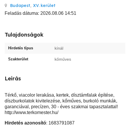
Budapest
,
XV. kerület
Feladás dátuma: 2026.08.06 14:51
Tulajdonságok
Hirdetés típus
kínál
Szakterület
kőműves
Leírás
Térkő, viacolor lerakása, kertek, dísztámfalak építése,
díszburkolatok kivitelezése, kőműves, burkoló munkák,
garanciával, precízen, 30 - éves szakmai tapasztalattal!
http://www.terkomester.hu/
Hirdetés azonosító
: 1683791087