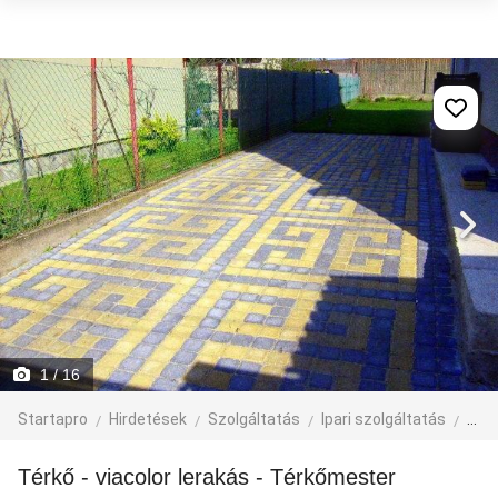
1
/ 16
Startapro
Hirdetések
Szolgáltatás
Ipari szolgáltatás
épít
Térkő - viacolor lerakás - Térkőmester