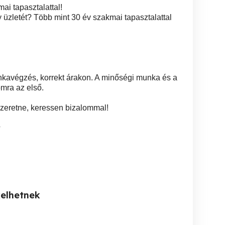
ai tapasztalattal!
gy üzletét? Több mint 30 év szakmai tapasztalattal
nkavégzés, korrekt árakon. A minőségi munka és a
mra az első.
zeretne, keressen bizalommal!
4
kelhetnek