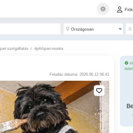
Fió
Ipari szolgáltatás
építőipari munka
H
tele
Feladás dátuma: 2026.06.12 06:41
Be