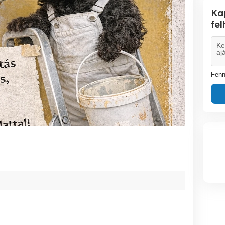
Ka
fe
Fenn