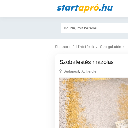
start
apró
.hu
Startapro
Hirdetések
Szolgáltatás
Szobafestés mázolás
Budapest
,
X. kerület