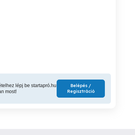
Térkő viacolor lerakás,
Térkő - viacolor lerakás -
mester
kőműves, burkoló
Tér
munkák!
XVIII. kerület
XV. kerület
XV
ételhez lépj be startapró.hu
Belépés /
Regisztráció
an most!