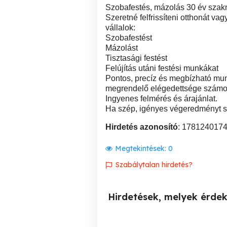
Szobafestés, mázolás 30 év szakm
Szeretné felfrissíteni otthonát va
vállalok:
Szobafestést
Mázolást
Tisztasági festést
Felújítás utáni festési munkákat
Pontos, precíz és megbízható mu
megrendelő elégedettsége számo
Ingyenes felmérés és árajánlat.
Ha szép, igényes végeredményt s
Hirdetés azonosító
: 178124017
Megtekintések:
0
Szabálytalan hirdetés?
Hirdetések, melyek érde