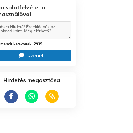
pcsolatfelvétel a
lhasználóval
maradt karakterek:
2939
Üzenet
Hirdetés megosztása