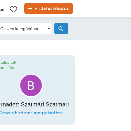
Hirdetésfeladás
kom
itelesített
fonszám
rnadett Szatmári Szatmári
Összes hirdetés megtekintése