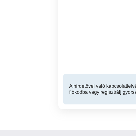
Aszfaltozás
Vass András szobafestő
XIII. kerület
A hirdetővel való kapcsolatfelv
fiókodba vagy regisztrálj gyors